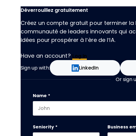
Déverrouillez gratuitement
Créez un compte gratuit pour terminer la l
communauté de leaders innovants qui acc
idées pour prospérer à l’ère de l’IA.
Have an account?
Log In
Sign up with:
LinkedIn
Or sign 
Company
Name
*
First name
This field is for validation purposes and
Seniority
*
Business em