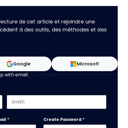
ecture de cet article et rejoindre une
èdent à des outils, des méthodes et des
Google
Microsoft
up with email:
Last name
 should be left unchanged.
ail
*
Create Password
*