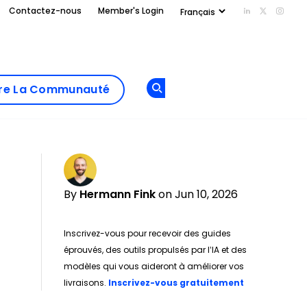
Contactez-nous
Member's Login
Add us on Li
Follow us
Follo
Add as
a
Rejoindre La
preferred
dre La Communauté
Opens new window
Communau
source
on
Google
By
Hermann Fink
on Jun 10, 2026
Inscrivez-vous pour recevoir des guides
éprouvés, des outils propulsés par l’IA et des
modèles qui vous aideront à améliorer vos
Opens new w
livraisons.
Inscrivez-vous gratuitement