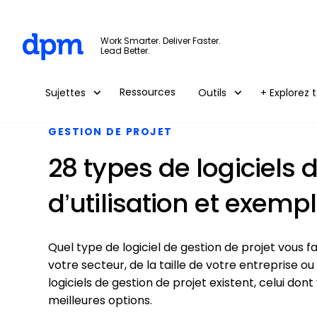
The Digital Project Manager
Work Smarter. Deliver Faster.
Lead Better.
Skip to main content
Ressources
Sujettes
Outils
+ Explorez t
GESTION DE PROJET
28 types de logiciels d
d’utilisation et exemp
Quel type de logiciel de gestion de projet vous fa
votre secteur, de la taille de votre entreprise o
logiciels de gestion de projet existent, celui don
meilleures options.