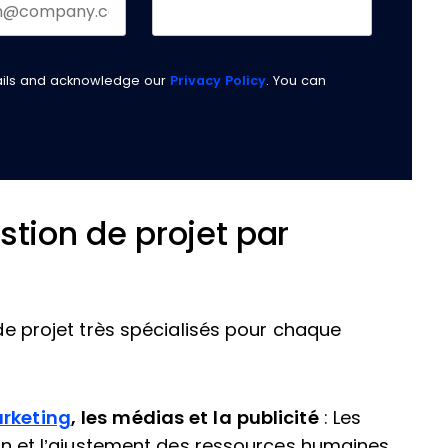
ails and acknowledge our
Privacy Policy
. You can
stion de projet par
 de projet très spécialisés pour chaque
arketing
, les médias et la publicité
: Les
tion et l’ajustement des ressources humaines,