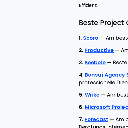
Effizienz.
Beste Project
1.
Scoro
—
Am best
2.
Productive
—
Am
3.
Beebole
—
Beste
4.
Bonsai Agency 
professionelle Die
5.
Wrike
—
Am best
6.
Microsoft Projec
7.
Forecast
—
Am b
Beratungsunterne