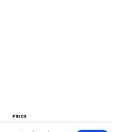
Projektkostenmanagement
Was ist Software für
Projektkostenmanagement?
Funktionen
Vorteile
Kosten & Preise
FAQs
PRICE