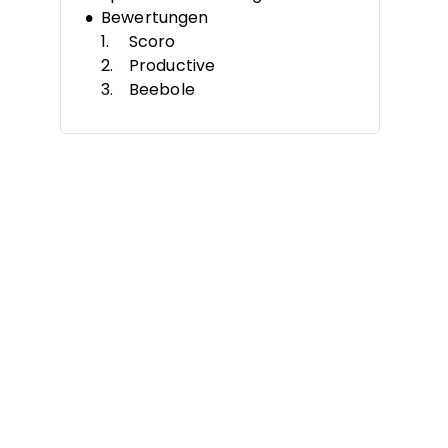
Bewertungen
Scoro
Productive
Beebole
Bonsai Agency Software
Wrike
Microsoft Project
Forecast
Anaplan
Teamwork.com
Procore
Weitere Softwarelösungen für
Projektkostenmanagement
Verwandte Software für
Projektkostenmanagement
Auswahlkriterien
So wählen Sie aus
Trends beim