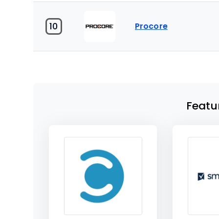
10
Procore
Featu