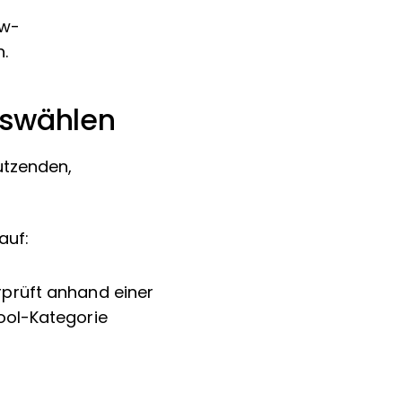
ow-
.
uswählen
utzenden,
auf:
rprüft anhand einer
Tool-Kategorie