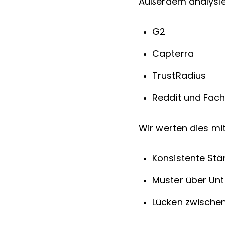
Außerdem analysie
G2
Capterra
TrustRadius
Reddit und Fac
Wir werten dies mi
Konsistente St
Muster über Un
Lücken zwischen