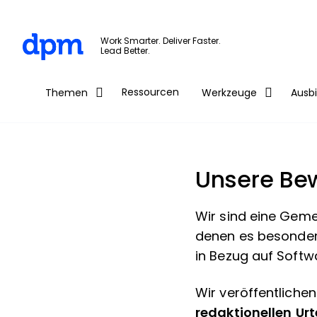
The Digital Project Manager
Work Smarter. Deliver Faster.
Lead Better.
Skip to main content
Ressourcen
Themen
Werkzeuge
Ausb
Unsere Be
Wir sind eine Geme
denen es besonders
in Bezug auf Softwa
Wir veröffentliche
redaktionellen Ur