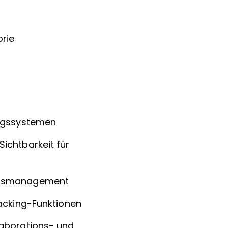
orie
ungssystemen
ichtbarkeit für
ungsmanagement
acking-Funktionen
aborations- und