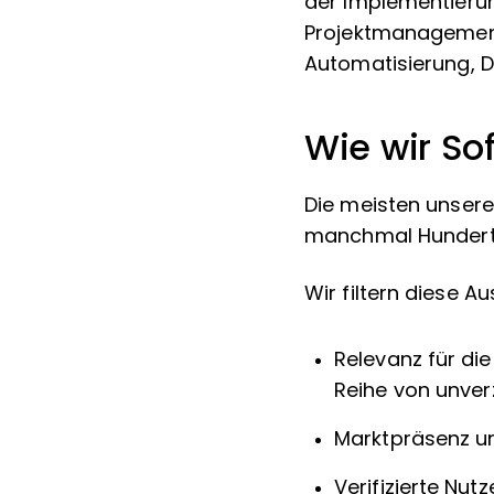
der Implementieru
Projektmanagemen
Automatisierung, 
Wie wir So
Die meisten unsere
manchmal Hunderte
Wir filtern diese A
Relevanz für di
Reihe von unver
Marktpräsenz u
Verifizierte Nu