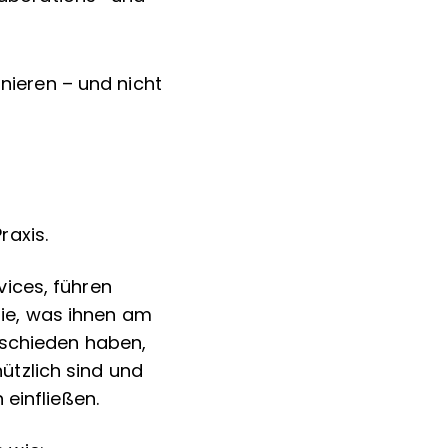
onieren – und nicht
raxis.
ices, führen
 sie, was ihnen am
tschieden haben,
tzlich sind und
 einfließen.