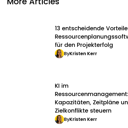
More Articles
13 entscheidende Vorteil
Ressourcenplanungssoft
für den Projekterfolg
By
Kristen Kerr
KI im
Ressourcenmanagement
Kapazitäten, Zeitpläne u
Zielkonflikte steuern
By
Kristen Kerr