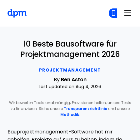
The Digital Project Manager
Co
Co
Skip to main content
10 Beste Bausoftware für
Projektmanagement 2026
PROJEKTMANAGEMENT
By
Ben Aston
Last updated on Aug 4, 2026
Wir bewerten Tools unabhängig; Provisionen helfen, unsere Tests
zu finanzieren. Siehe unsere
Transparenzrichtlinie
und unsere
Methodik
.
Bauprojektmanagement-Software hat mir
geholfen, Projekte auf Kurs zu halten, indem sie