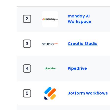
monday AI
2
Workspace
3
Creatio Studio
4
Pipedrive
5
Jotform Workflows