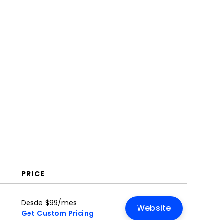
Empresariales
¿Qué es un BPMS?
Funciones
Beneficios
Costos y Precios
Seguridad y Privacidad de
Datos en BPMS
Preguntas Frecuentes
PRICE
Desde $99/mes
Website
Get Custom Pricing