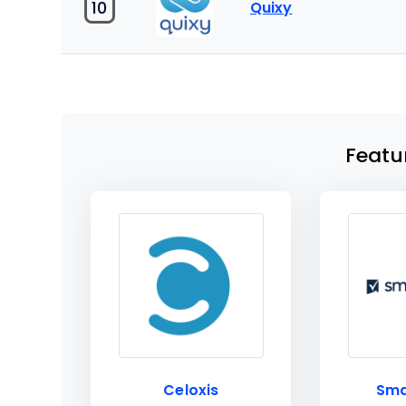
10
Quixy
Featu
Celoxis
Sma