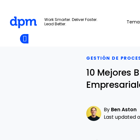
The Digital Project Manager
Work Smarter. Deliver Faster.
Tema
Lead Better.
Add as
a
Únete A La
preferred
Skip to main content
Opens new window
Comunidad
source
on
Google
GESTIÓN DE PROCE
10 Mejores 
Empresarial
By
Ben Aston
Last updated on