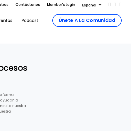
otros
Contáctanos
Member's Login
Add us on
Follow 
Follo
Únete A La Comunidad
ventos
Podcast
rocesos
e forma
s ayudan a
nsulta nuestra
uestra