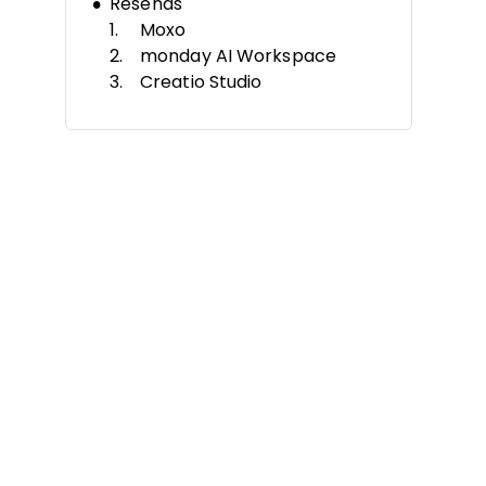
Reseñas
Moxo
monday AI Workspace
Creatio Studio
Pipedrive
Jotform Workflows
Wrike
Qntrl
Rierino
Nanonets
Quixy
Otros Sistemas de Gestión de
Procesos Empresariales
Software Relacionado de
Gestión de Proyectos
Criterios de Selección
Cómo Elegir
Tendencias en Sistemas de
Gestión de Procesos