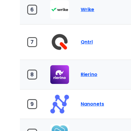
6
Wrike
7
Qntrl
8
Rierino
9
Nanonets