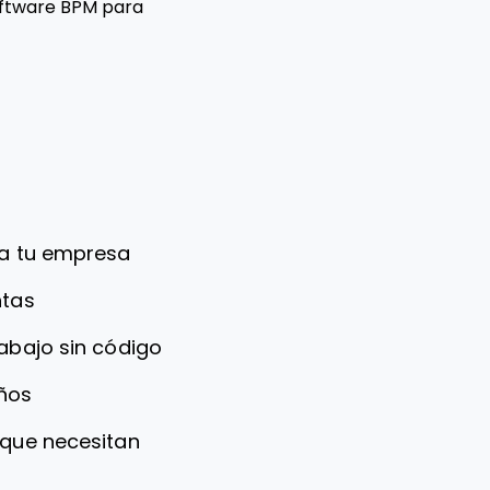
oftware BPM para
ra tu empresa
ntas
rabajo sin código
ños
 que necesitan