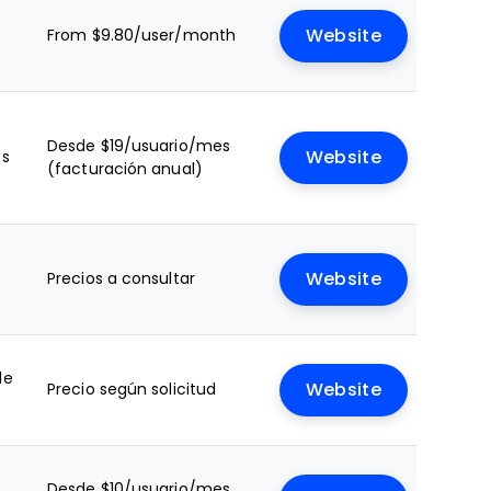
From $9.80/user/month
Website
Desde $19/usuario/mes
as
Website
(facturación anual)
Precios a consultar
Website
le
Precio según solicitud
Website
a
Desde $10/usuario/mes