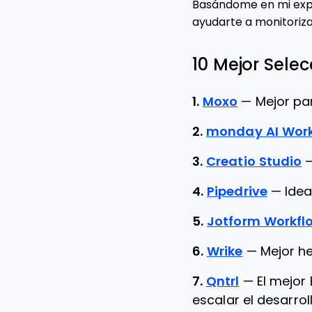
Basándome en mi expe
ayudarte a monitoriz
10 Mejor Sele
1.
Moxo
—
Mejor pa
2.
monday AI Wor
3.
Creatio Studio
4.
Pipedrive
—
Idea
5.
Jotform Workfl
6.
Wrike
—
Mejor h
7.
Qntrl
—
El mejor
escalar el desarro