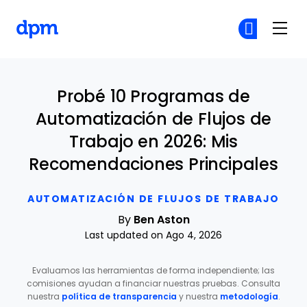
The Digital Project Manager
Ún
Ún
Skip to main content
Probé 10 Programas de
Automatización de Flujos de
Trabajo en 2026: Mis
Recomendaciones Principales
AUTOMATIZACIÓN DE FLUJOS DE TRABAJO
By
Ben Aston
Last updated on Ago 4, 2026
Evaluamos las herramientas de forma independiente; las
comisiones ayudan a financiar nuestras pruebas. Consulta
nuestra
política de transparencia
y nuestra
metodología
.