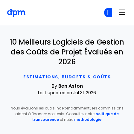
The Digital Project Manager
Re
Re
Skip to main content
10 Meilleurs Logiciels de Gestion
des Coûts de Projet Évalués en
2026
ESTIMATIONS, BUDGETS & COÛTS
By
Ben Aston
Last updated on Jul 31, 2026
Nous évaluons les outils indépendamment ; les commissions
aident à financer nos tests. Consultez notre
politique de
transparence
et notre
méthodologie
.