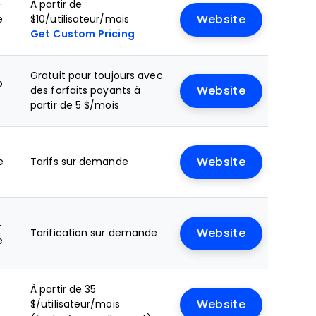
+
À partir de
e
$10/utilisateur/mois
Website
Get Custom Pricing
Gratuit pour toujours avec
o
des forfaits payants à
Website
partir de 5 $/mois
e
Tarifs sur demande
Website
+
Tarification sur demande
Website
e
À partir de 35
$/utilisateur/mois
Website