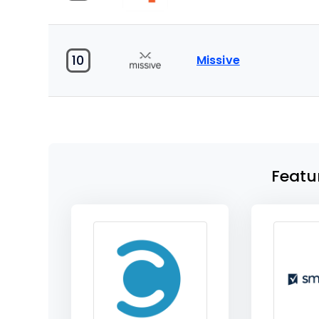
10
Missive
Featu