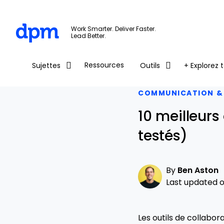
The Digital Project Manager
Work Smarter. Deliver Faster.
Lead Better.
Skip to main content
Ressources
Sujettes
Outils
+ Explorez t
COMMUNICATION &
10 meilleurs
testés)
By
Ben Aston
Last updated o
Les outils de collabo