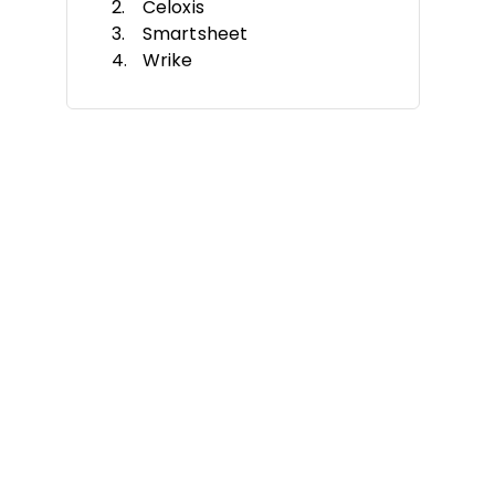
Celoxis
Smartsheet
Wrike
Productive
ClickUp
Axero
Document360
Quickbase
Missive
Autres outils de collaboration
Autres avis sur la gestion de
projet
Critères de sélection +
Évaluation
Comment choisir
Tendances
Qu'est-ce qu'un outil de
collaboration ?
Fonctionnalités