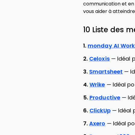
communication et en fac
vous aider à atteindre
10 Liste des m
1.
monday AI Wor
2.
Celoxis
—
Idéal 
3.
Smartsheet
—
I
4.
Wrike
—
Idéal po
5.
Productive
—
Id
6.
ClickUp
—
Idéal 
7.
Axero
—
Idéal p