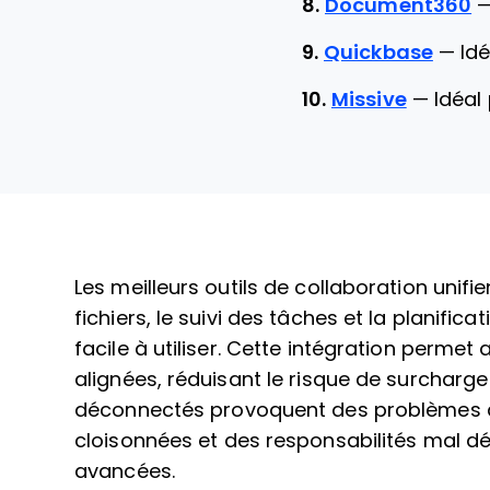
8.
Document360
9.
Quickbase
—
Id
10.
Missive
—
Idéal
Les meilleurs outils de collaboration unifi
fichiers, le suivi des tâches et la planific
facile à utiliser. Cette intégration perme
alignées, réduisant le risque de surcharge 
déconnectés provoquent des problèmes de
cloisonnées et des responsabilités mal déf
avancées.