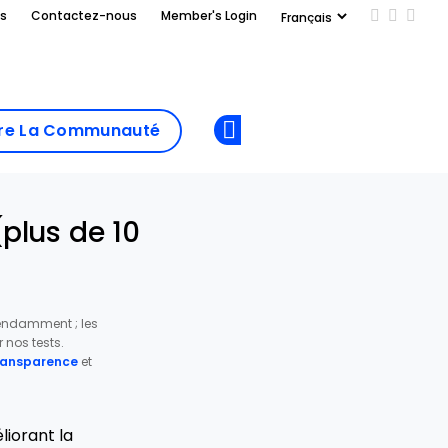
us
Contactez-nous
Member's Login
Add us on
Follow 
Follo
Add as
a
Rejoindre La
preferred
dre La Communauté
Opens new window
Communau
source
on
Google
(plus de 10
pendamment ; les
nos tests.
transparence
et
liorant la