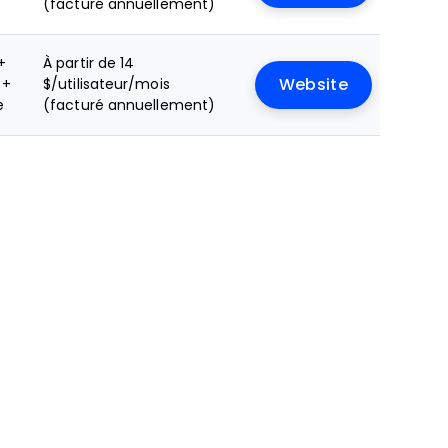
(facturé annuellement)
+
À partir de 14
 +
$/utilisateur/mois
Website
e
(facturé annuellement)