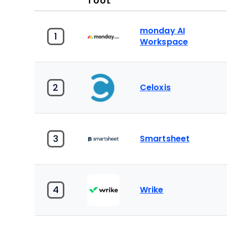
TOOL
monday AI
1
Workspace
2
Celoxis
3
Smartsheet
4
Wrike