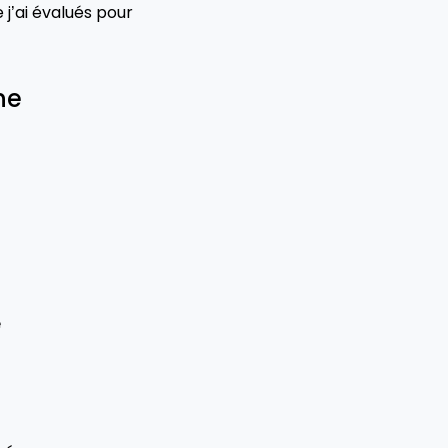
e j’ai évalués pour
ne
e