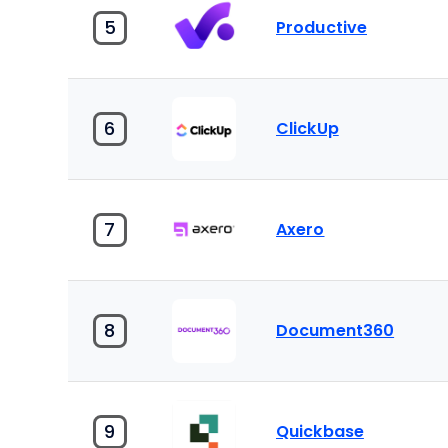
5
Productive
6
ClickUp
7
Axero
8
Document360
9
Quickbase