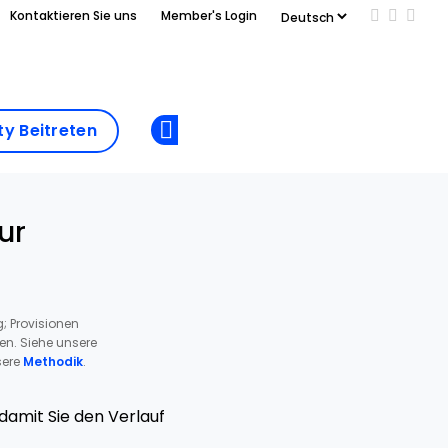
Kontaktieren Sie uns
Member's Login
Add us on
Follow 
Follo
Add as
a
Community
preferred
y Beitreten
Opens new window
Beitreten
source
on
Google
ur
; Provisionen
ren. Siehe unsere
ere
Methodik
.
amit Sie den Verlauf