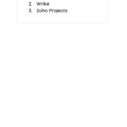
Wrike
Zoho Projects
Zoho Sprints
Miro
Shortcut
Office Timeline
ProjectManager
Kantree
Roadmunk
Weitere Tools
Ähnliche Reviews
Auswahlkriterien
So wählen Sie aus
Trends
Was ist eine Projekt-Roadmap-
Software?
Funktionen
Vorteile
Kosten & Preise