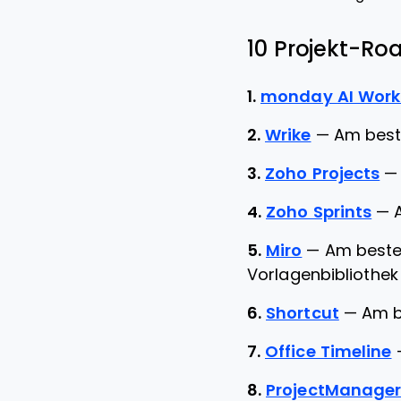
10 Projekt-Ro
1.
monday AI Wor
2.
Wrike
—
Am best
3.
Zoho Projects
4.
Zoho Sprints
—
5.
Miro
—
Am besten
Vorlagenbibliothek
6.
Shortcut
—
Am b
7.
Office Timeline
8.
ProjectManage