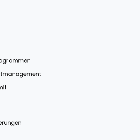
Diagrammen
jektmanagement
mit
ierungen