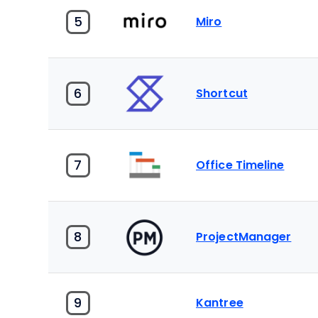
5
Miro
6
Shortcut
7
Office Timeline
8
ProjectManager
9
Kantree