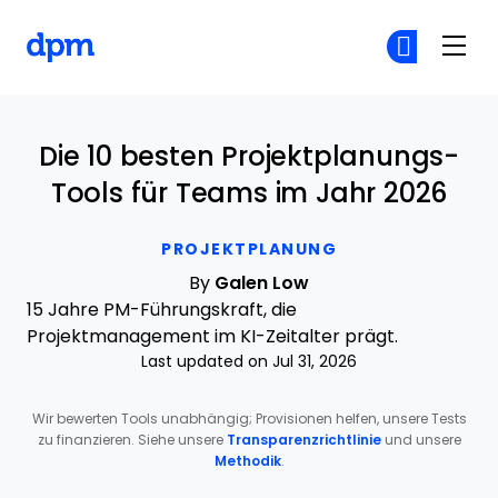
The Digital Project Manager
Co
Co
Skip to main content
Die 10 besten Projektplanungs-
Tools für Teams im Jahr 2026
PROJEKTPLANUNG
By
Galen Low
15 Jahre PM-Führungskraft, die
Projektmanagement im KI-Zeitalter prägt.
Last updated on Jul 31, 2026
Wir bewerten Tools unabhängig; Provisionen helfen, unsere Tests
zu finanzieren. Siehe unsere
Transparenzrichtlinie
und unsere
Methodik
.