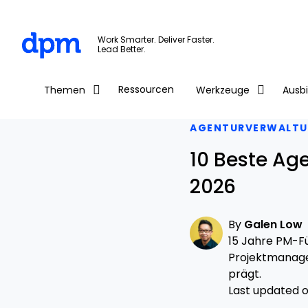
The Digital Project Manager
Work Smarter. Deliver Faster.
Lead Better.
Skip to main content
Ressourcen
Themen
Werkzeuge
Ausb
AGENTURVERWALT
10 Beste Ag
2026
By
Galen Low
15 Jahre PM-Fü
Projektmanage
prägt.
Last updated o