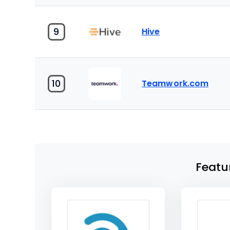
9
Hive
10
Teamwork.com
Featu