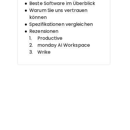
Beste Software im Überblick
Warum Sie uns vertrauen
können
Spezifikationen vergleichen
Rezensionen
Productive
monday AI Workspace
Wrike
Scoro
Monitask
Synergist
Bonsai Agency Software
Kantata
Hive
Teamwork.com
Weitere
Agenturverwaltungssoftwares
Ähnliche Vergleiche
Auswahlkriterien