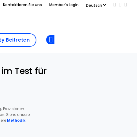
Kontaktieren Sie uns
Member's Login
Add us on
Follow 
Follo
Add as
a
Community
preferred
y Beitreten
Opens new window
Beitreten
source
on
Google
im Test für
; Provisionen
ren. Siehe unsere
ere
Methodik
.