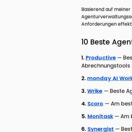
Basierend auf meiner 
Agenturverwaltungsso
Anforderungen effekti
10 Beste Age
1.
Productive
—
Bes
Abrechnungstools
2.
monday AI Wor
3.
Wrike
—
Beste A
4.
Scoro
—
Am best
5.
Monitask
—
Am b
6.
Synergist
—
Best