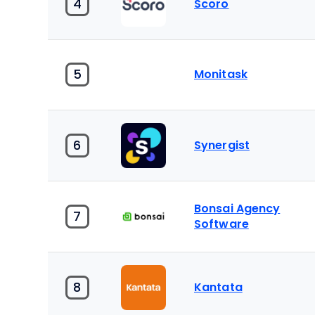
4
Scoro
5
Monitask
6
Synergist
Bonsai Agency
7
Software
8
Kantata