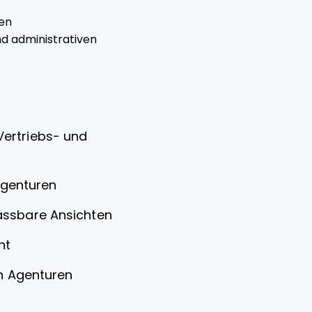
ten
d administrativen
ertriebs- und
agenturen
assbare Ansichten
nt
in Agenturen