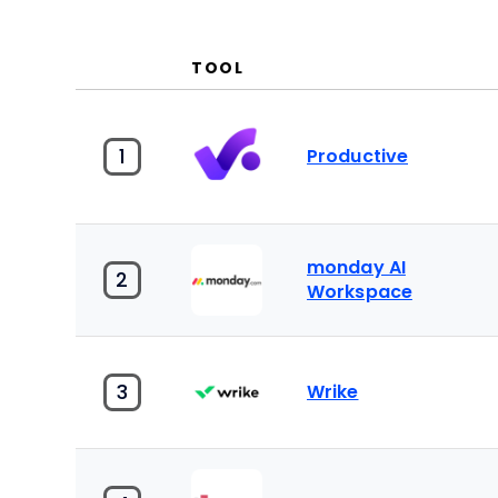
TOOL
1
Productive
monday AI
2
Workspace
3
Wrike