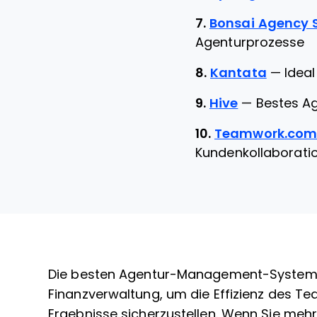
7.
Bonsai Agency 
Agenturprozesse
8.
Kantata
—
Idea
9.
Hive
—
Bestes A
10.
Teamwork.co
Kundenkollaborati
Die besten Agentur-Management-Systeme z
Finanzverwaltung, um die Effizienz des T
Ergebnisse sicherzustellen. Wenn Sie mehr