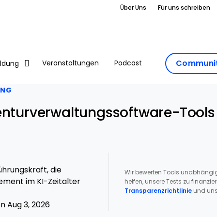
Über Uns
Für uns schreiben
Communit
Veranstaltungen
Podcast
ildung
UNG
enturverwaltungssoftware-Tools 
hrungskraft, die
Wir bewerten Tools unabhängig
ment im KI-Zeitalter
helfen, unsere Tests zu finanzie
Transparenzrichtlinie
und uns
n Aug 3, 2026