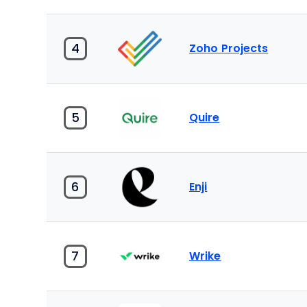
4
Zoho Projects
5
Quire
6
Enji
7
Wrike