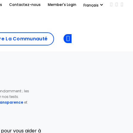
us
Contactez-nous
Member's Login
Add us on
Follow 
Follo
Add as
a
Rejoindre La
preferred
dre La Communauté
Opens new window
Communau
source
on
Google
pendamment ; les
nos tests.
transparence
et
n pour vous aider à