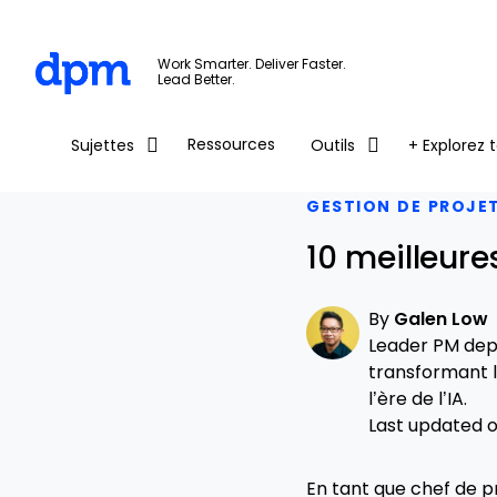
The Digital Project Manager
Work Smarter. Deliver Faster.
Lead Better.
Skip to main content
Ressources
Sujettes
Outils
+ Explorez t
GESTION DE PROJE
10 meilleure
By
Galen Low
Leader PM depu
transformant l
l’ère de l’IA.
Last updated on
En tant que chef de pro