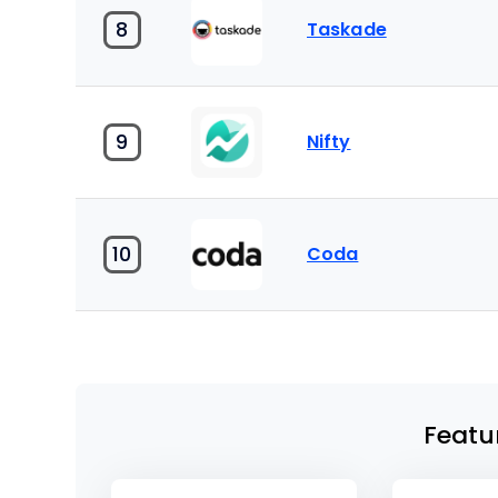
8
Taskade
9
Nifty
10
Coda
Featu