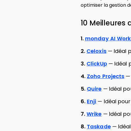
optimiser la gestion d
10 Meilleures
1.
monday AI Wor
2.
Celoxis
—
Idéal 
3.
ClickUp
—
Idéal 
4.
Zoho Projects
5.
Quire
—
Idéal p
6.
Enji
—
Idéal pou
7.
Wrike
—
Idéal po
8.
Taskade
—
Idéa