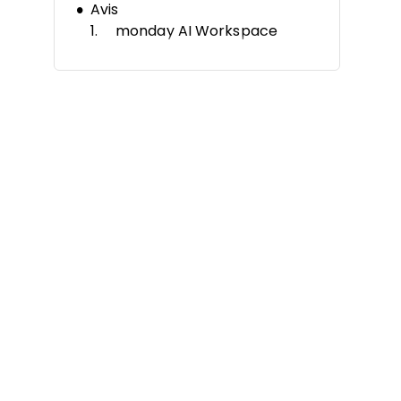
Avis
monday AI Workspace
Celoxis
ClickUp
Zoho Projects
Quire
Enji
Wrike
Taskade
Nifty
Coda
Autres alternatives à Notion
Avis connexes
Critères de sélection
Pourquoi chercher une
alternative à Notion ?
Fonctionnalités