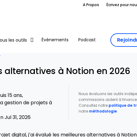
A Propos
Écrivez pour no
Rejoin
Événements
Podcast
ous les outils
T
s alternatives à Notion en 2026
Nous évaluons les outils indé
is 15 ans,
commissions aident à financer 
a gestion de projets à
Consultez notre
politique de 
notre
méthodologie
.
 Jul 31, 2026
jet digital, j’ai évalué les meilleures alternatives à Notio