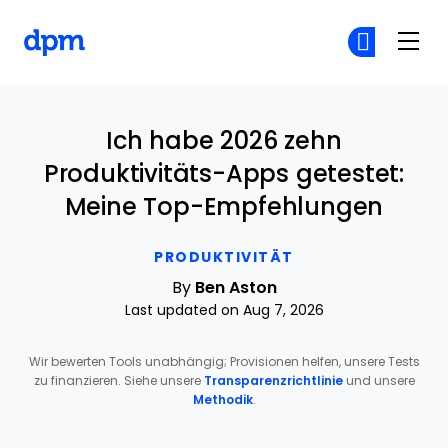
The Digital Project Manager
Co
Co
Skip to main content
Ich habe 2026 zehn
Produktivitäts-Apps getestet:
Meine Top-Empfehlungen
PRODUKTIVITÄT
By
Ben Aston
Last updated on Aug 7, 2026
Wir bewerten Tools unabhängig; Provisionen helfen, unsere Tests
zu finanzieren. Siehe unsere
Transparenzrichtlinie
und unsere
Methodik
.