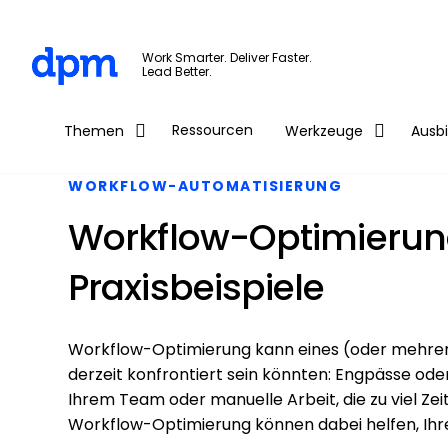
The Digital Project Manager
Work Smarter. Deliver Faster.
Lead Better.
Skip to main content
Ressourcen
Themen
Werkzeuge
Ausb
WORKFLOW-AUTOMATISIERUNG
Workflow-Optimierung
Praxisbeispiele
Workflow-Optimierung kann eines (oder mehrere
derzeit konfrontiert sein könnten: Engpässe o
Ihrem Team oder manuelle Arbeit, die zu viel Zei
Workflow-Optimierung können dabei helfen, Ihr