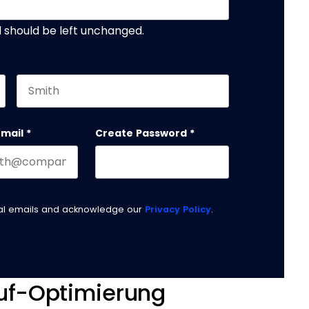
nd should be left unchanged.
Last name
email
*
Create Password
*
nal emails and acknowledge our
Privacy Policy
.
auf-Optimierung