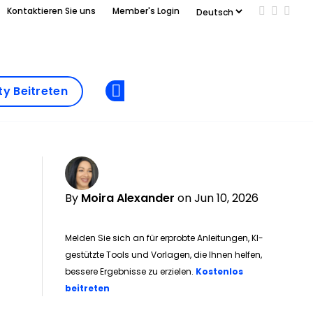
Kontaktieren Sie uns
Member's Login
Add us on
Follow 
Follo
Add as
a
Community
preferred
y Beitreten
Opens new window
Beitreten
source
on
Google
By
Moira Alexander
on Jun 10, 2026
Melden Sie sich an für erprobte Anleitungen, KI-
gestützte Tools und Vorlagen, die Ihnen helfen,
bessere Ergebnisse zu erzielen.
Kostenlos
Opens new window
beitreten