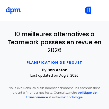
The Digital Project Manager
Re
Re
Skip to main content
10 meilleures alternatives à
Teamwork passées en revue en
2026
PLANIFICATION DE PROJET
By
Ben Aston
Last updated on Aug 3, 2026
Nous évaluons les outils indépendamment ; les commissions
aident à financer nos tests. Consultez notre
politique de
transparence
et notre
méthodologie
.