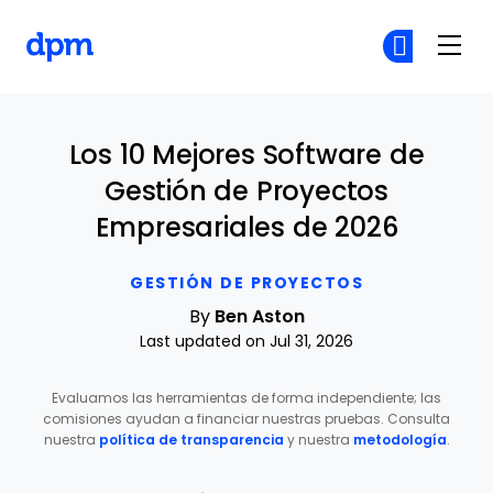
The Digital Project Manager
Ún
Ún
Skip to main content
Los 10 Mejores Software de
Gestión de Proyectos
Empresariales de 2026
GESTIÓN DE PROYECTOS
By
Ben Aston
Last updated on Jul 31, 2026
Evaluamos las herramientas de forma independiente; las
comisiones ayudan a financiar nuestras pruebas. Consulta
nuestra
política de transparencia
y nuestra
metodología
.