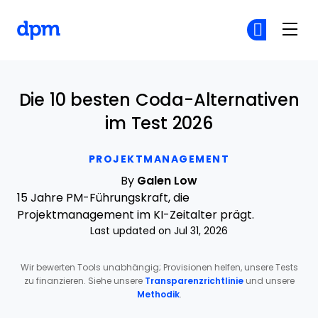
The Digital Project Manager
Co
Co
Skip to main content
Die 10 besten Coda-Alternativen
im Test 2026
PROJEKTMANAGEMENT
By
Galen Low
15 Jahre PM-Führungskraft, die
Projektmanagement im KI-Zeitalter prägt.
Last updated on Jul 31, 2026
Wir bewerten Tools unabhängig; Provisionen helfen, unsere Tests
zu finanzieren. Siehe unsere
Transparenzrichtlinie
und unsere
Methodik
.