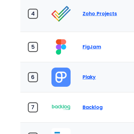
4
Zoho Projects
5
FigJam
6
Plaky
7
Backlog