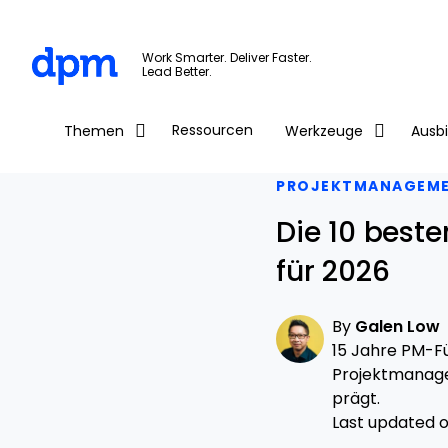
The Digital Project Manager
Work Smarter. Deliver Faster.
Lead Better.
Skip to main content
Ressourcen
Themen
Werkzeuge
Ausb
PROJEKTMANAGEM
Die 10 best
für 2026
By
Galen Low
15 Jahre PM-Fü
Projektmanage
prägt.
Last updated on