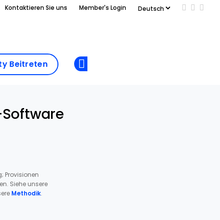
Kontaktieren Sie uns
Member's Login
Add us on
Follow 
Follo
Add as
a
Community
preferred
y Beitreten
Opens new window
Beitreten
source
on
Google
-Software
; Provisionen
ren. Siehe unsere
ere
Methodik
.