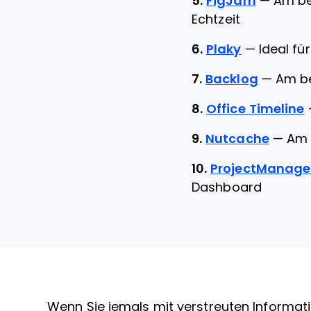
5.
FigJam
—
Am be
Echtzeit
6.
Plaky
—
Ideal fü
7.
Backlog
—
Am be
8.
Office Timeline
9.
Nutcache
—
Am 
10.
ProjectManage
Dashboard
Wenn Sie jemals mit verstreuten Informati