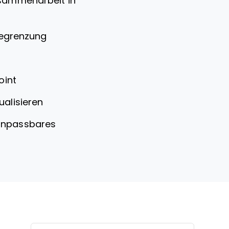
usammenarbeit in
begrenzung
oint
ualisieren
 anpassbares