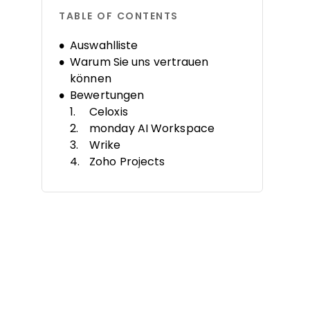
TABLE OF CONTENTS
Auswahlliste
Warum Sie uns vertrauen
können
Bewertungen
Celoxis
monday AI Workspace
Wrike
Zoho Projects
FigJam
Plaky
Backlog
Office Timeline
Nutcache
ProjectManager
Auswahlkriterien
So wählen Sie aus