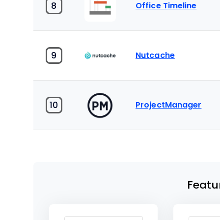
8
Office Timeline
9
Nutcache
10
ProjectManager
Featu