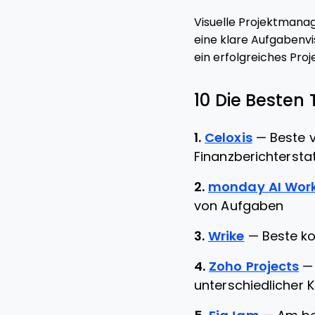
Visuelle Projektmana
eine klare Aufgabenvi
ein erfolgreiches Pr
10 Die Besten 
1.
Celoxis
—
Beste 
Finanzberichtersta
2.
monday AI Wor
von Aufgaben
3.
Wrike
—
Beste k
4.
Zoho Projects
unterschiedlicher 