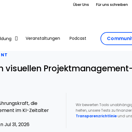
Über Uns
Für uns schreiben
Communit
Veranstaltungen
Podcast
ildung
ENT
en visuellen Projektmanagement
hrungskraft, die
Wir bewerten Tools unabhängig
ment im KI-Zeitalter
helfen, unsere Tests zu finanzie
Transparenzrichtlinie
und uns
 Jul 31, 2026