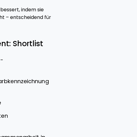
bessert, indem sie
ht – entscheidend für
t: Shortlist
t-
Farbkennzeichnung
e
ten