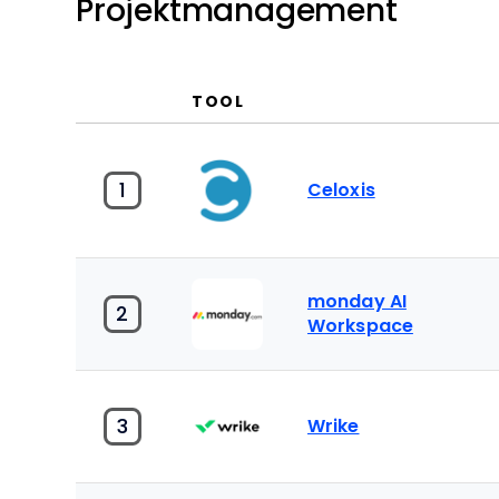
Projektmanagement
TOOL
1
Celoxis
monday AI
2
Workspace
3
Wrike