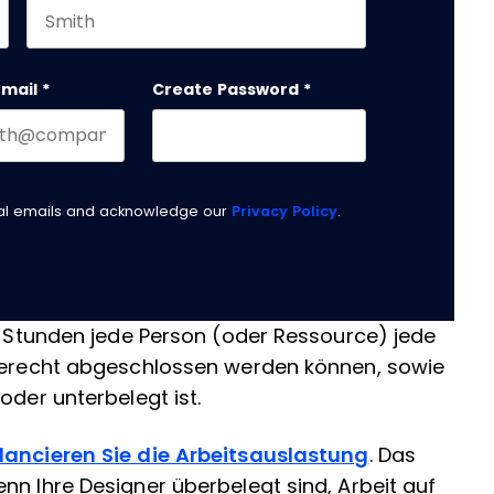
Last name
email
*
Create Password
*
nal emails and acknowledge our
Privacy Policy
.
le Stunden jede Person (oder Ressource) jede
tgerecht abgeschlossen werden können, sowie
oder unterbelegt ist.
lancieren Sie die Arbeitsauslastung
. Das
nn Ihre Designer überbelegt sind, Arbeit auf