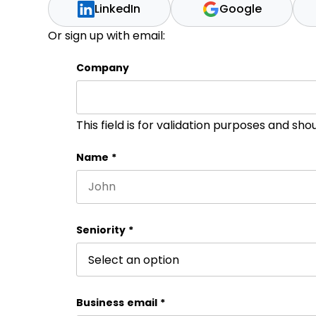
LinkedIn
Google
Or sign up with email:
Company
This field is for validation purposes and sh
Name
*
First name
Seniority
*
Business email
*