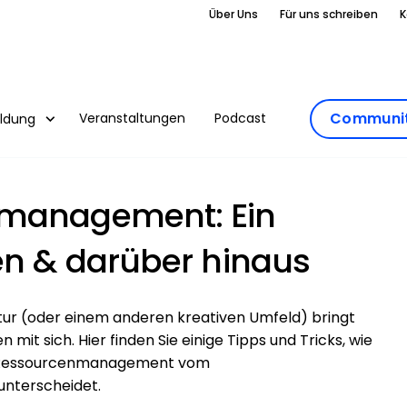
Über Uns
Für uns schreiben
K
Communit
Veranstaltungen
Podcast
ildung
nmanagement: Ein
en & darüber hinaus
ur (oder einem anderen kreativen Umfeld) bringt
it sich. Hier finden Sie einige Tipps und Tricks, wie
ive Ressourcenmanagement vom
nterscheidet.