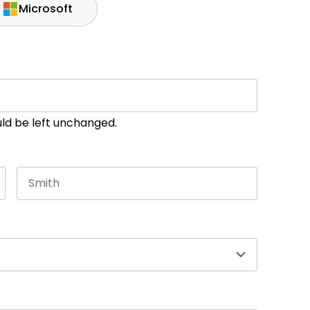
Microsoft
ould be left unchanged.
Last name