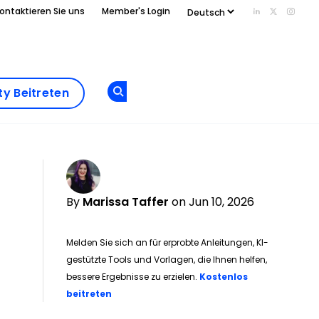
ontaktieren Sie uns
Member's Login
Add us on Li
Follow us
Follo
Add as
a
Community
preferred
y Beitreten
Opens new window
Beitreten
source
on
Google
By
Marissa Taffer
on Jun 10, 2026
Melden Sie sich an für erprobte Anleitungen, KI-
gestützte Tools und Vorlagen, die Ihnen helfen,
bessere Ergebnisse zu erzielen.
Kostenlos
Opens new window
beitreten