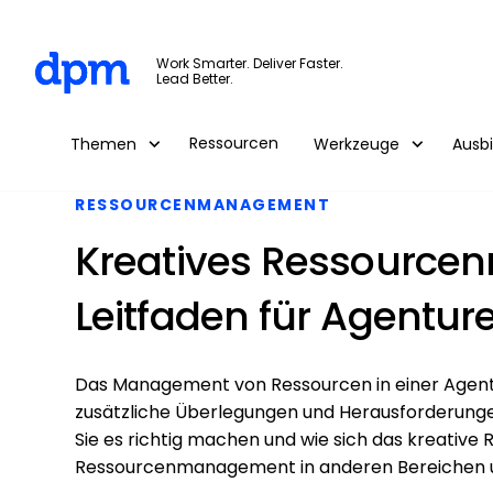
The Digital Project Manager
Work Smarter. Deliver Faster.
Lead Better.
Skip to main content
Ressourcen
Themen
Werkzeuge
Ausb
RESSOURCENMANAGEMENT
Kreatives Ressource
Leitfaden für Agentur
Das Management von Ressourcen in einer Agent
zusätzliche Überlegungen und Herausforderungen m
Sie es richtig machen und wie sich das kreat
Ressourcenmanagement in anderen Bereichen u