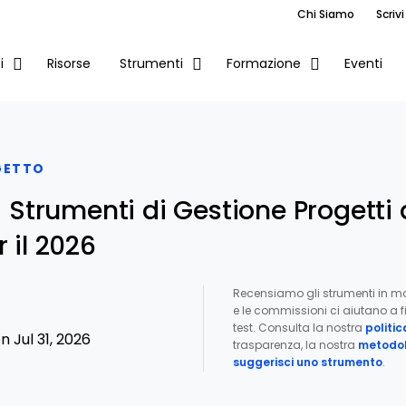
Chi Siamo
Scrivi
Risorse
Eventi
i
Strumenti
Formazione
GETTO
ri Strumenti di Gestione Progett
 il 2026
Recensiamo gli strumenti in m
e le commissioni ci aiutano a fi
test. Consulta la nostra
politic
 Jul 31, 2026
trasparenza, la nostra
metodol
suggerisci uno strumento
.