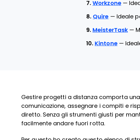
7.
Workzone
—
Idea
8.
Quire
—
Ideale p
9.
MeisterTask
—
M
10.
Kintone
—
Ideal
Gestire progetti a distanza comporta una se
comunicazione, assegnare i compiti e risp
diretto. Senza gli strumenti giusti per mant
facilmente andare fuori rotta.
Per questo ho creato questo elenco di s