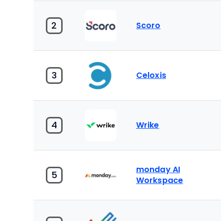
2
Scoro
3
Celoxis
4
Wrike
monday AI
5
Workspace