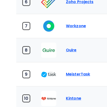
6
Zoho Projects
7
Workzone
8
Quire
9
MeisterTask
10
Kintone