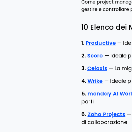
Come project manager,
gestire e controllare 
10 Elenco dei
1.
Productive
—
Ide
2.
Scoro
—
Ideale p
3.
Celoxis
—
La mig
4.
Wrike
—
Ideale p
5.
monday AI Wor
parti
6.
Zoho Projects
di collaborazione