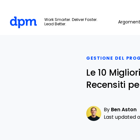
The Digital Project Manager
Work Smarter. Deliver Faster.
Argoment
Lead Better.
Skip to main content
GESTIONE DEL PRO
Le 10 Miglio
Recensiti per
By
Ben Aston
Last updated on