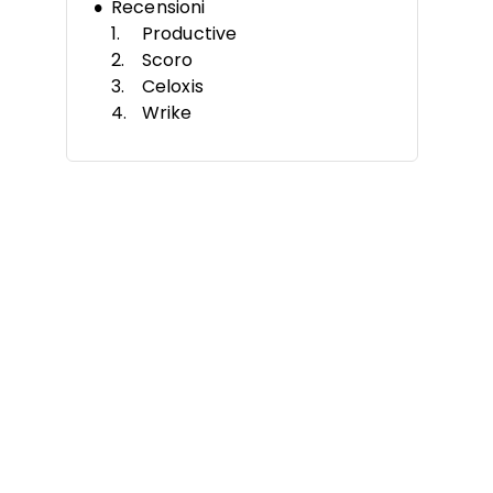
Recensioni
Productive
Scoro
Celoxis
Wrike
monday AI Workspace
Zoho Projects
Workzone
Quire
MeisterTask
Kintone
Altri Strumenti di Gestione
Progetti da Remoto
Recensioni Correlate
Criteri di Selezione
Come Scegliere
Tendenze negli Strumenti di
Gestione Progetti da Remoto
Cosa Sono gli Strumenti di