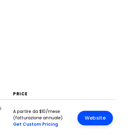
Gestione Progetti da Remoto?
Funzionalità
Vantaggi
Costi e Prezzi
Domande Frequenti
PRICE
i
A partire da $10/mese
(fatturazione annuale)
Website
Get Custom Pricing