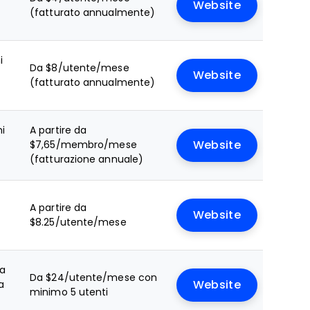
Website
(fatturato annualmente)
i
Da $8/utente/mese
Website
(fatturato annualmente)
ni
A partire da
$7,65/membro/mese
Website
(fatturazione annuale)
A partire da
Website
$8.25/utente/mese
ta
Da $24/utente/mese con
a
Website
minimo 5 utenti