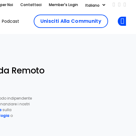
 per Noi
Contattaci
Member's Login
Add us on
Follow 
Follo
Unisciti Alla Community
Podcast
Op
i da Remoto
odo indipendente
nanziare i nostri
a
sulla
ogia
o