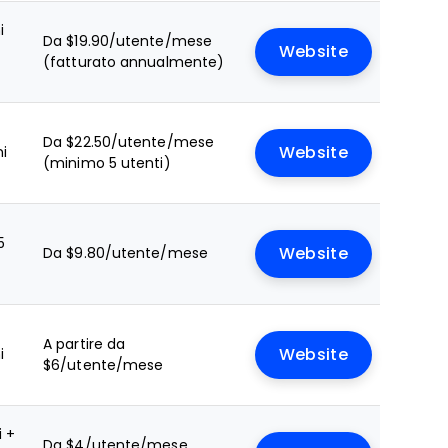
i
Da $19.90/utente/mese
Website
(fatturato annualmente)
Da $22.50/utente/mese
ni
Website
(minimo 5 utenti)
5
Da $9.80/utente/mese
Website
A partire da
i
Website
$6/utente/mese
i +
Da $4/utente/mese