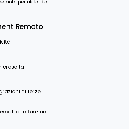
remoto per aiutarti a
ement Remoto
ività
n crescita
razioni di terze
remoti con funzioni