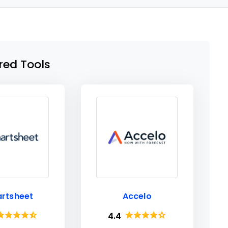
red Tools
rtsheet
Accelo
4.4