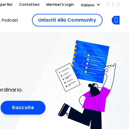
 per Noi
Contattaci
Member's Login
Add us on
Follow 
Follo
Unisciti Alla Community
Podcast
Op
rdinario.
Raccolte