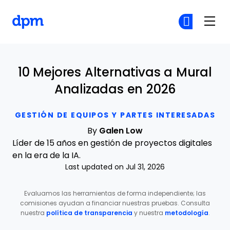
The Digital Project Manager
Ún
Ún
Skip to main content
10 Mejores Alternativas a Mural
Analizadas en 2026
GESTIÓN DE EQUIPOS Y PARTES INTERESADAS
By
Galen Low
Líder de 15 años en gestión de proyectos digitales
en la era de la IA.
Last updated on Jul 31, 2026
Evaluamos las herramientas de forma independiente; las
comisiones ayudan a financiar nuestras pruebas. Consulta
nuestra
política de transparencia
y nuestra
metodología
.