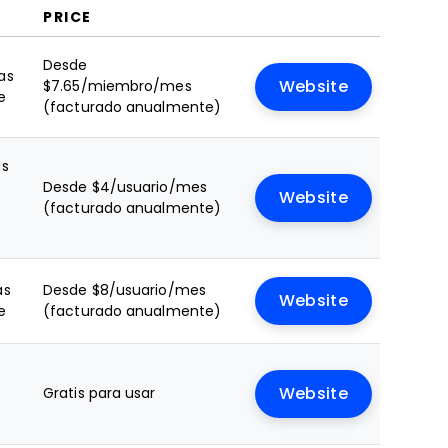
PRICE
Desde
as
$7.65/miembro/mes
Website
e
(facturado anualmente)
as
Desde $4/usuario/mes
Website
(facturado anualmente)
as
Desde $8/usuario/mes
Website
e
(facturado anualmente)
Gratis para usar
Website