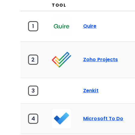
TOOL
1
Quire
2
Zoho Projects
3
Zenkit
4
Microsoft To Do