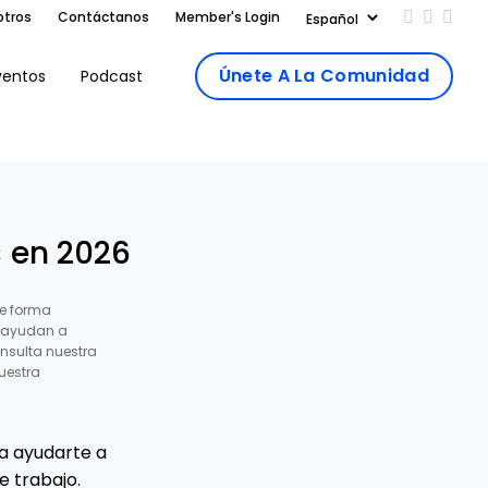
otros
Contáctanos
Member's Login
Add us on
Follow 
Follo
Únete A La Comunidad
ventos
Podcast
s en 2026
e forma
s ayudan a
nsulta nuestra
uestra
ra ayudarte a
e trabajo.