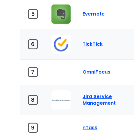
5
Evernote
6
TickTick
7
OmniFocus
Jira Service
8
Management
9
nTask