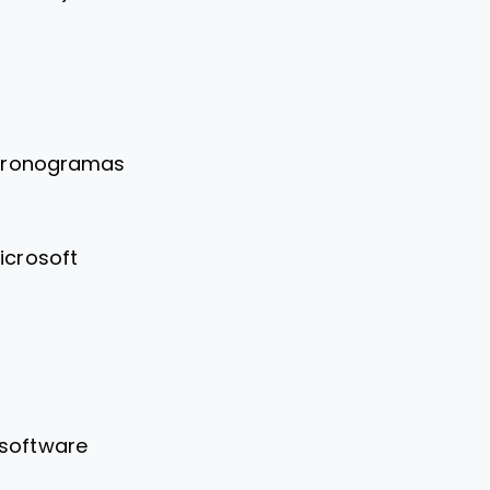
n cronogramas
icrosoft
 software