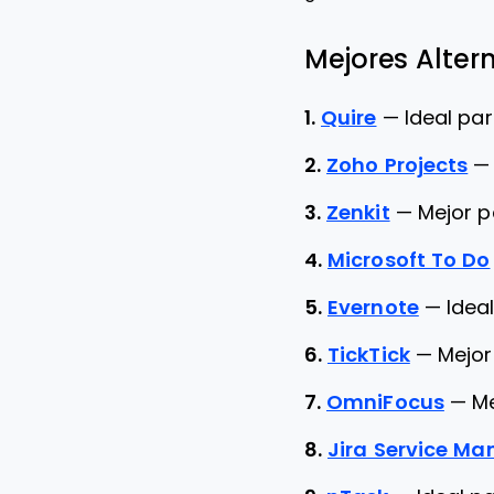
Mejores Altern
1.
Quire
—
Ideal pa
2.
Zoho Projects
3.
Zenkit
—
Mejor p
4.
Microsoft To Do
5.
Evernote
—
Idea
6.
TickTick
—
Mejor
7.
OmniFocus
—
Me
8.
Jira Service M