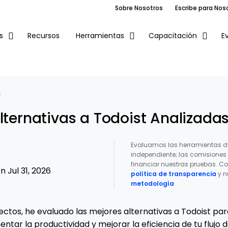
Sobre Nosotros
Escribe para Nos
Recursos
E
s
Herramientas
Capacitación
S
lternativas a Todoist Analizada
Evaluamos las herramientas d
independiente; las comisione
financiar nuestras pruebas. Co
 Jul 31, 2026
política de transparencia
y n
metodología
.
tos, he evaluado las mejores alternativas a Todoist pa
ntar la productividad y mejorar la eficiencia de tu flujo d