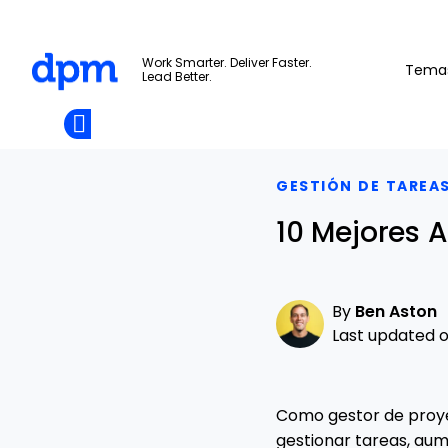
The Digital Project Manager
Work Smarter. Deliver Faster.
Tema
Lead Better.
Add as
a
Únete A La
preferred
Skip to main content
Opens new window
Comunidad
source
on
Google
GESTIÓN DE TAREA
10 Mejores A
By
Ben Aston
Last updated on
Como gestor de proyec
gestionar tareas, aume