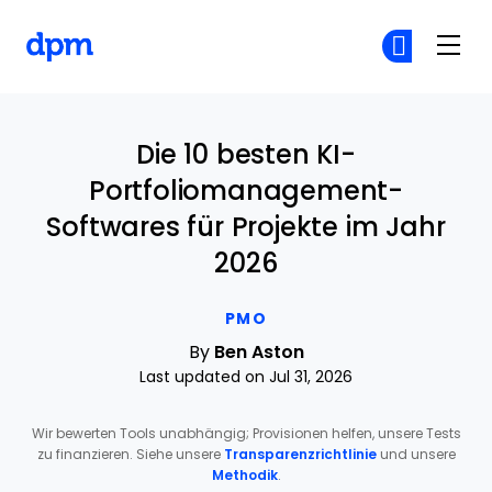
The Digital Project Manager
Co
Co
Skip to main content
Die 10 besten KI-
Portfoliomanagement-
Softwares für Projekte im Jahr
2026
PMO
By
Ben Aston
Last updated on Jul 31, 2026
Wir bewerten Tools unabhängig; Provisionen helfen, unsere Tests
zu finanzieren. Siehe unsere
Transparenzrichtlinie
und unsere
Methodik
.