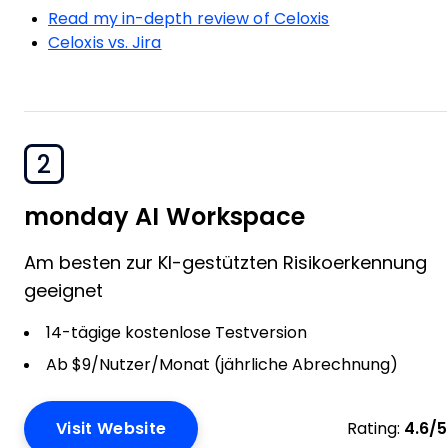
Read my in-depth review of Celoxis
Celoxis vs. Jira
2
monday AI Workspace
Am besten zur KI-gestützten Risikoerkennung
geeignet
14-tägige kostenlose Testversion
Ab $9/Nutzer/Monat (jährliche Abrechnung)
Visit Website
Rating:
4.6/5