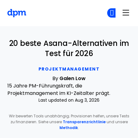
The Digital Project Manager
Co
Co
Skip to main content
20 beste Asana-Alternativen im
Test für 2026
PROJEKTMANAGEMENT
By
Galen Low
15 Jahre PM-Führungskraft, die
Projektmanagement im KI-Zeitalter prägt.
Last updated on Aug 3, 2026
Wir bewerten Tools unabhängig; Provisionen helfen, unsere Tests
zu finanzieren. Siehe unsere
Transparenzrichtlinie
und unsere
Methodik
.