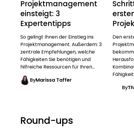
Projektmanagement
Schri
einsteigt: 3
erste
Expertentipps
Proj
So gelingt Ihnen der Einstieg ins
Den erst
Projektmanagement. Außerdem: 3
Projekt
zentrale Empfehlungen, welche
bekommen
Fähigkeiten Sie benötigen und
Herausfor
hilfreiche Ressourcen für Ihren...
Kombinat
Fähigkeit
By
Marissa Taffer
By
Th
Round-ups