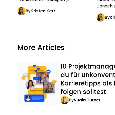
Danach si
By
Kristen Kerr
By
Kr
More Articles
10 Projektmanage
du für unkonvent
Karrieretipps als 
folgen solltest
By
Nuala Turner