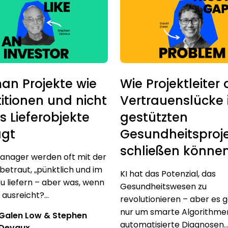
an Projekte wie
Wie Projektleiter 
titionen und nicht
Vertrauenslücke i
s Lieferobjekte
gestützten
gt
Gesundheitsproj
schließen könne
anager werden oft mit der
betraut, „pünktlich und im
KI hat das Potenzial, das
u liefern – aber was, wenn
Gesundheitswesen zu
 ausreicht?...
revolutionieren – aber es g
nur um smarte Algorithme
Galen Low & Stephen
automatisierte Diagnosen...
Devaux