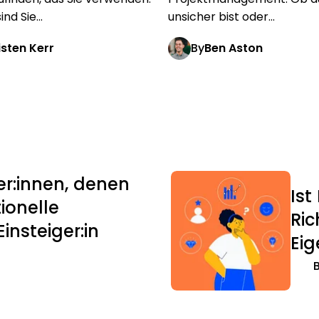
nd Sie...
unsicher bist oder...
isten Kerr
By
Ben Aston
r:innen, denen
Is
ionelle
Ric
Einsteiger:in
Eig