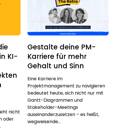
die
Gestalte deine PM-
n KI-
Karriere für mehr
Gehalt und Sinn
ekten
Eine Karriere im
n
Projektmanagement zu navigieren
bedeutet heute, sich nicht nur mit
Gantt-Diagrammen und
Stakeholder-Meetings
eht nicht
auseinanderzusetzen – es heißt,
n oder
wegweisende...
.