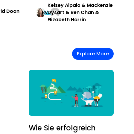
Kelsey Alpaio & Mackenzie
vid Doan
By
Dysart & Ben Chan &
Elizabeth Harrin
Explore More
Wie Sie erfolgreich