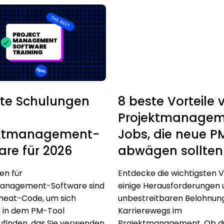
ste Schulungen
8 beste Vorteile 
Projektmanagem
ektmanagement-
Jobs, die neue P
are für 2026
abwägen sollten
en für
Entdecke die wichtigsten Vo
management-Software sind
einige Herausforderungen 
Cheat-Code, um sich
unbestreitbaren Belohnun
r in dem PM-Tool
Karrierewegs im
ufinden, das Sie verwenden.
Projektmanagement. Ob d