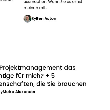
ausmachen. Wenn Sie es ernst
meinen mit...
By
Ben Aston
t Projektmanagement das
htige für mich? + 5
enschaften, die Sie brauchen
By
Moira Alexander