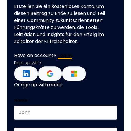
Erstellen Sie ein kostenloses Konto, um
diesen Beitrag zu Ende zu lesen und Teil
einer Community zukunftsorientierter
Führungskräfte zu werden, die Tools,
Leitfäden und Insights für den Erfolg im
Zeitalter der KI freischaltet.
Have an account?
Log In
Sign up with:
Or sign up with email:
Email
Name
*
First name
This field is for validation purposes and should 