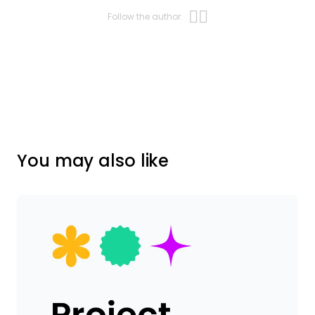
Opens new w
Opens new 
Follow the author:
You may also like