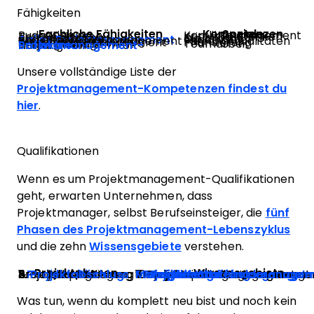
Fähigkeiten
Fachliche Fähigkeiten
Soziale Kompetenzen
Budgetierung
Konfliktmanagement
Terminplanung
Kritisches Denken
Kommunikation
Diplomatie
Agiles Projektmanagement
und andere Methoden
Organisation
Projektumfangsmanagement
Führungsqualitäten
Stakeholder-Management
Priorisierung
Strategisches Projektmanagement
Teamarbeit
Nutzung von
Projektmanagement-Software
Unsere vollständige Liste der
Projektmanagement-Kompetenzen findest du
hier
.
Qualifikationen
Wenn es um Projektmanagement-Qualifikationen
geht, erwarten Unternehmen, dass
Projektmanager, selbst Berufseinsteiger, die
fünf
Phasen des Projektmanagement-Lebenszyklus
und die zehn
Wissensgebiete
verstehen.
Projektphasen
Wissensgebiete
1.
2. Projektplanung
3. Projektdurchführung
4. Projektüberwachung & -steuerung
5.
Projektinitiierung
Projektabschluss
1.
2. Projektumfangsmanagement
3. Projektzeitmanagement
4.
5. Projektqualitätsmanagement
6.
7. Projektkommunikationsmanag
8. Projektrisiko-Management
9.
Projektbeschaffungsmanage
10.
Projekt-Stakeholder-Management
Projektintegrationsmanagem
Projektressourcenmanagem
Projektkostenmanagement
Was tun, wenn du komplett neu bist und noch kein