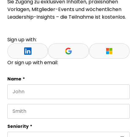
Sie Zugang zu exklusiven Inhalten, praxisnahen
Vorlagen, Mitglieder-Events und wöchentlichen
Leadership-Insights – die Teilnahme ist kostenlos.
Sign up with:
Or sign up with email:
Email
Name
*
First name
This field is for validation purposes and should be 
Last name
Seniority
*