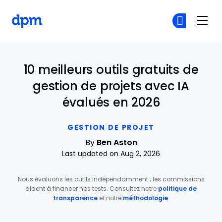
The Digital Project Manager
Re
Re
Skip to main content
10 meilleurs outils gratuits de
gestion de projets avec IA
évalués en 2026
GESTION DE PROJET
By
Ben Aston
Last updated on Aug 2, 2026
Nous évaluons les outils indépendamment ; les commissions
aident à financer nos tests. Consultez notre
politique de
transparence
et notre
méthodologie
.