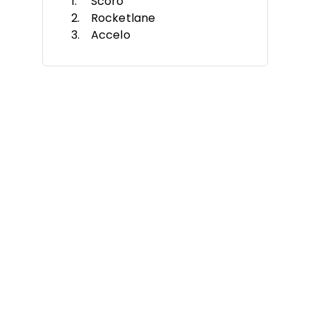
Scoro
Rocketlane
Accelo
Wrike
Nifty
Freedcamp
ProofHub
Bonsai
Microsoft Teams
Taskworld
Otras alternativas
Reseñas relacionadas
Criterios de selección
Por qué buscar una alternativa
Características