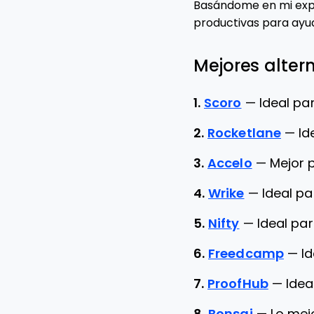
Basándome en mi expe
productivas para ayud
Mejores alter
1.
Scoro
—
Ideal pa
2.
Rocketlane
—
Id
3.
Accelo
—
Mejor p
4.
Wrike
—
Ideal pa
5.
Nifty
—
Ideal pa
6.
Freedcamp
—
I
7.
ProofHub
—
Idea