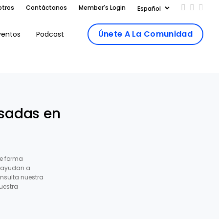
otros
Contáctanos
Member's Login
Add us on
Follow 
Follo
Únete A La Comunidad
ventos
Podcast
isadas en
e forma
s ayudan a
nsulta nuestra
uestra