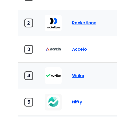
2
Rocketlane
3
Accelo
4
Wrike
5
Nifty