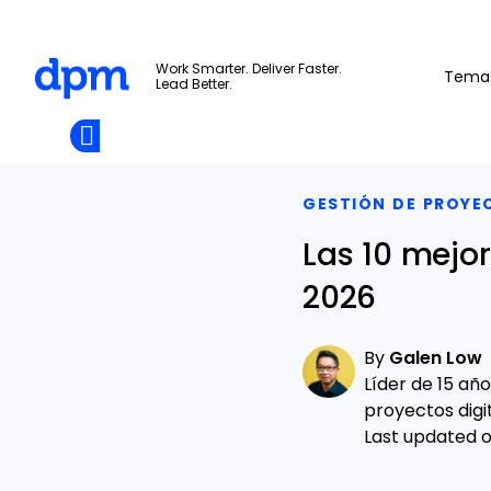
The Digital Project Manager
Work Smarter. Deliver Faster.
Tema
Lead Better.
Add as
a
Únete A La
preferred
Skip to main content
Opens new window
Comunidad
source
on
Google
GESTIÓN DE PROYE
Las 10 mejor
2026
By
Galen Low
Líder de 15 añ
proyectos digit
Last updated on