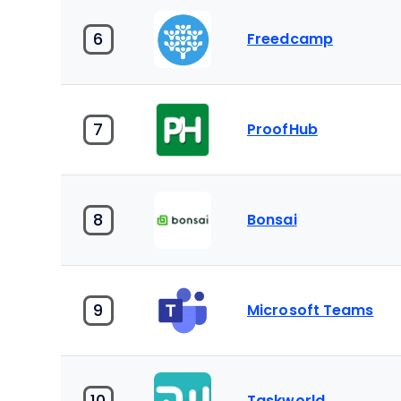
6
Freedcamp
7
ProofHub
8
Bonsai
9
Microsoft Teams
10
Taskworld