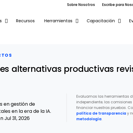
Sobre Nosotros
Escribe para Nos
Recursos
E
s
Herramientas
Capacitación
CTOS
es alternativas productivas rev
Evaluamos las herramientas d
independiente; las comisione
os en gestión de
financiar nuestras pruebas. Co
ales en la era de la IA.
política de transparencia
y n
 Jul 31, 2026
metodología
.