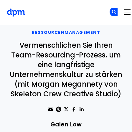
The Digital Project Manager
Skip to main content
RESSOURCENMANAGEMENT
Vermenschlichen Sie Ihren
Team-Resourcing-Prozess, um
eine langfristige
Unternehmenskultur zu stärken
(mit Morgan Megannety von
Skeleton Crew Creative Studio)
Share through Email
Print this page
Share on Pinterest
Share on Twitter
Share on Faceboo
Share on Linke
Galen Low