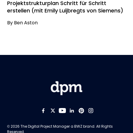
Projektstrukturplan Schritt für Schritt
erstellen (mit Emily Luijbregts von Siemens)
By
Ben Aston
Like us on Facebook
Follow us on Twitter
Follow us on YouTub
Add us on LinkedI
Follow us on Pi
Follow us on
Opens new window
© 2026 The Digital Project Manager a
BWZ
brand. All Rights
Reserved.