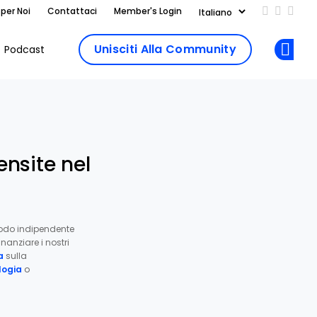
 per Noi
Contattaci
Member's Login
Add us on
Follow 
Follo
Unisciti Alla Community
Podcast
Op
ensite nel
odo indipendente
nanziare i nostri
a
sulla
ogia
o