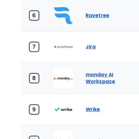
6
Ravetree
7
Jira
monday AI
8
Workspace
9
Wrike