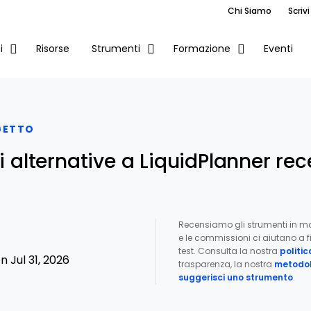
Chi Siamo
Scrivi
Risorse
Eventi
i
Strumenti
Formazione
GETTO
ri alternative a LiquidPlanner rec
Recensiamo gli strumenti in m
e le commissioni ci aiutano a fi
test. Consulta la nostra
politic
 Jul 31, 2026
trasparenza, la nostra
metodol
suggerisci uno strumento
.