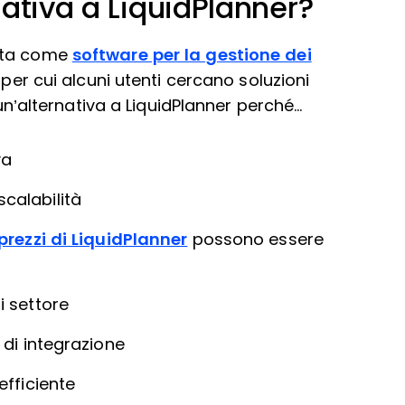
ativa a LiquidPlanner?
elta come
software per la gestione dei
i per cui alcuni utenti cercano soluzioni
 un’alternativa a LiquidPlanner perché…
va
calabilità
 prezzi di LiquidPlanner
possono essere
i settore
 di integrazione
efficiente