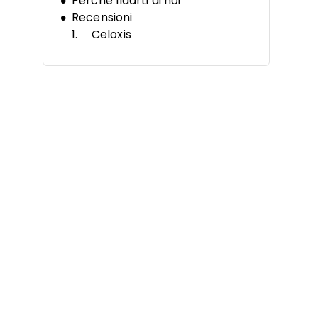
Perché fidarti di noi
Recensioni
Celoxis
Microsoft Project
Asana
Trello
Teamwork
Ravetree
Jira
monday AI Workspace
Wrike
Accelo
Altre alternative a
LiquidPlanner
Recensioni correlate
Criteri di selezione
Funzionalità