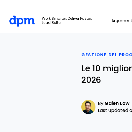
The Digital Project Manager
Work Smarter. Deliver Faster.
Argoment
Lead Better.
Skip to main content
GESTIONE DEL PRO
Le 10 miglio
2026
By
Galen Low
Last updated on