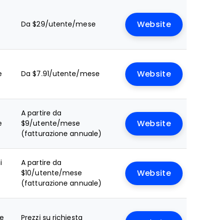
Da $29/utente/mese
Website
e
Da $7.91/utente/mese
Website
A partire da
e
$9/utente/mese
Website
(fatturazione annuale)
i
A partire da
$10/utente/mese
Website
(fatturazione annuale)
le
Prezzi su richiesta