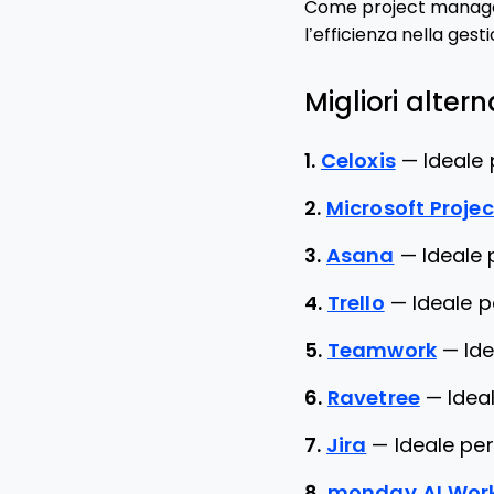
Come project manager, 
l’efficienza nella ges
Migliori alter
1.
Celoxis
—
Ideale 
2.
Microsoft Projec
3.
Asana
—
Ideale 
4.
Trello
—
Ideale p
5.
Teamwork
—
Ide
6.
Ravetree
—
Idea
7.
Jira
—
Ideale per
8.
monday AI Wor