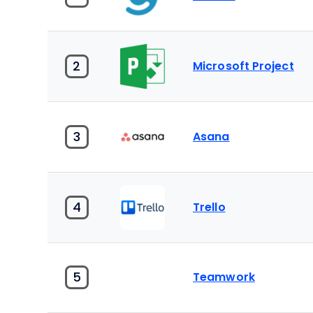
2
Microsoft Project
3
Asana
4
Trello
5
Teamwork