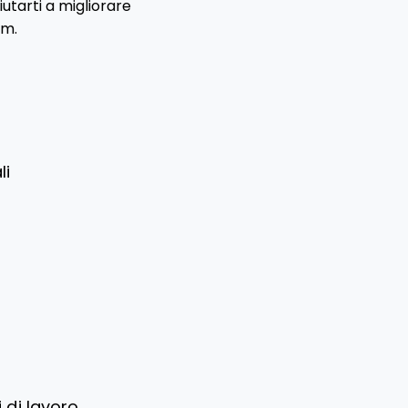
utarti a migliorare
am.
li
i di lavoro