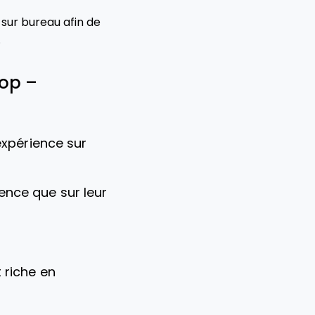
t sur bureau afin de
.
top –
expérience sur
ience que sur leur
t riche en