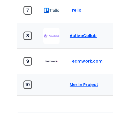
7
Trello
8
ActiveCollab
9
Teamwork.com
10
Merlin Project