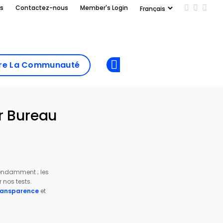
us
Contactez-nous
Member's Login
Add us on
Follow 
Follo
Add as
a
Rejoindre La
preferred
dre La Communauté
Opens new window
Communau
source
on
Google
ur Bureau
pendamment ; les
nos tests.
transparence
et