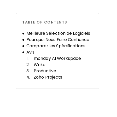
TABLE OF CONTENTS
Meilleure Sélection de Logiciels
Pourquoi Nous Faire Confiance
Comparer les Spécifications
Avis
monday AI Workspace
Wrike
Productive
Zoho Projects
ClickUp
Microsoft Project
Trello
ActiveCollab
Teamwork.com
Merlin Project