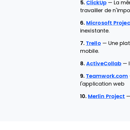
5.
ClickUp
—
La mê
travailler de n'impo
6.
Microsoft Projec
inexistante.
7.
Trello
—
Une plat
mobile.
8.
ActiveCollab
—
9.
Teamwork.com
l'application web
10.
Merlin Project