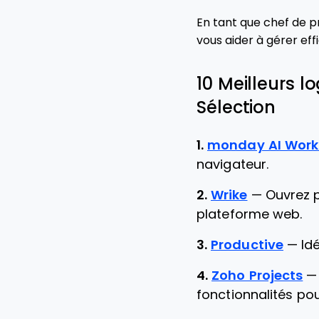
En tant que chef de pro
vous aider à gérer ef
10 Meilleurs l
Sélection
1.
monday AI Wor
navigateur.
2.
Wrike
—
Ouvrez p
plateforme web.
3.
Productive
—
Id
4.
Zoho Projects
fonctionnalités po