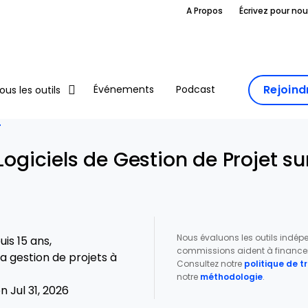
A Propos
Écrivez pour no
Rejoin
Événements
Podcast
ous les outils
T
 Logiciels de Gestion de Projet s
Nous évaluons les outils indé
is 15 ans,
commissions aident à financer 
a gestion de projets à
Consultez notre
politique de 
notre
méthodologie
.
 Jul 31, 2026