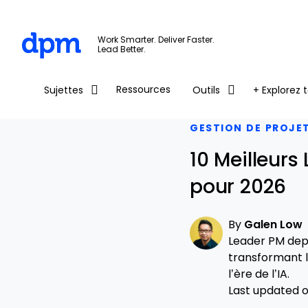
The Digital Project Manager
Work Smarter. Deliver Faster.
Lead Better.
Skip to main content
Ressources
Sujettes
Outils
+ Explorez t
GESTION DE PROJE
10 Meilleurs
pour 2026
By
Galen Low
Leader PM depu
transformant l
l’ère de l’IA.
Last updated on