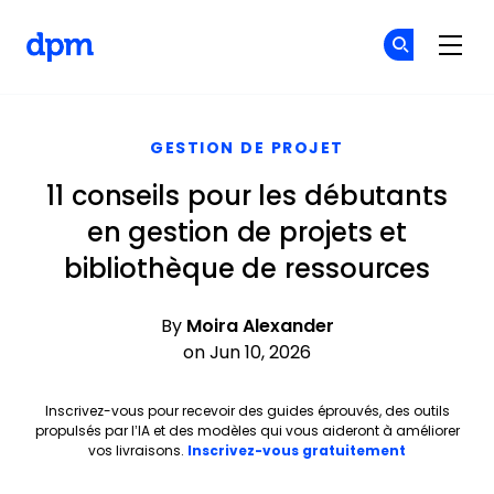
The Digital Project Manager
Re
Re
Skip to main content
GESTION DE PROJET
11 conseils pour les débutants
en gestion de projets et
bibliothèque de ressources
By
Moira Alexander
on Jun 10, 2026
Inscrivez-vous pour recevoir des guides éprouvés, des outils
propulsés par l’IA et des modèles qui vous aideront à améliorer
Opens new 
vos livraisons.
Inscrivez-vous gratuitement