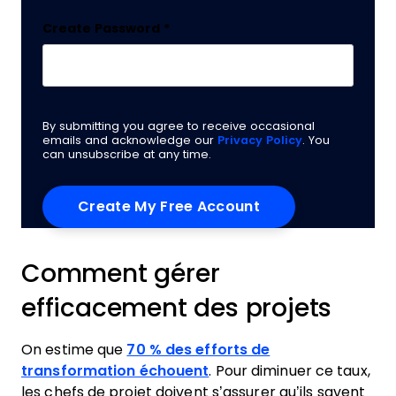
Create Password
*
By submitting you agree to receive occasional
emails and acknowledge our
Privacy Policy
. You
can unsubscribe at any time.
Comment gérer
efficacement des projets
On estime que
70 % des efforts de
transformation échouent
. Pour diminuer ce taux,
les chefs de projet doivent s’assurer qu’ils savent