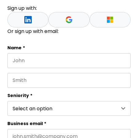
Sign up with:
Or sign up with email:
Phone
Name
*
First name
This field is for validation purposes and should be 
Last name
Seniority
*
Business email
*