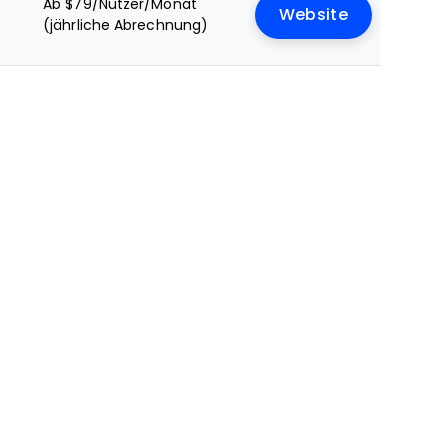
Ab $79/Nutzer/Monat
Website
(jährliche Abrechnung)