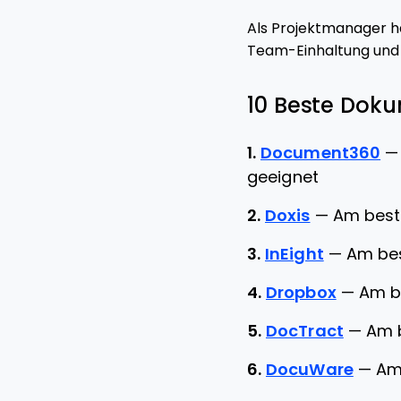
Als Projektmanager h
Team-Einhaltung und
10 Beste Dok
1.
Document360
geeignet
2.
Doxis
—
Am best
3.
InEight
—
Am bes
4.
Dropbox
—
Am be
5.
DocTract
—
Am b
6.
DocuWare
—
Am