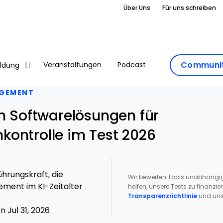
Über Uns
Für uns schreiben
Communit
Veranstaltungen
Podcast
ildung
GEMENT
en Softwarelösungen für
ontrolle im Test 2026
hrungskraft, die
Wir bewerten Tools unabhängig
ment im KI-Zeitalter
helfen, unsere Tests zu finanzie
Transparenzrichtlinie
und uns
 Jul 31, 2026