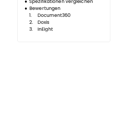
Spezifikationen vergleichen
Bewertungen
Document360
Doxis
InEight
Dropbox
DocTract
DocuWare
M-Files
iManage
Microsoft SharePoint
SuperOps
Wann sollte man Software zur
Dokumentenkontrolle
einsetzen?
Weitere Tools
Ähnliche Tests
Auswahlkriterien
So wählen Sie aus