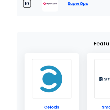
10
SuperOps
Featu
Celoxis
Sma