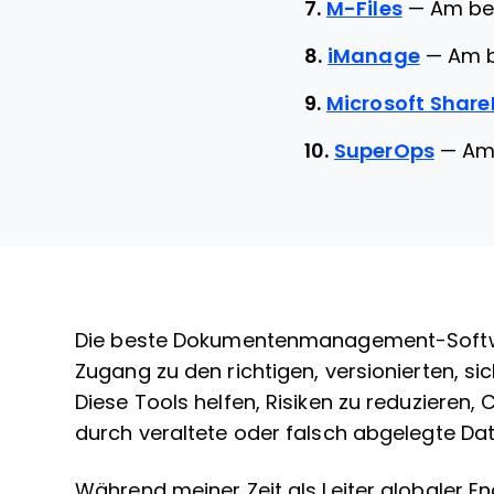
7.
M-Files
—
Am be
8.
iManage
—
Am b
9.
Microsoft Share
10.
SuperOps
—
Am
Die beste Dokumentenmanagement-Softwar
Zugang zu den richtigen, versionierten, 
Diese Tools helfen, Risiken zu reduzieren
durch veraltete oder falsch abgelegte Da
Während meiner Zeit als Leiter globaler E