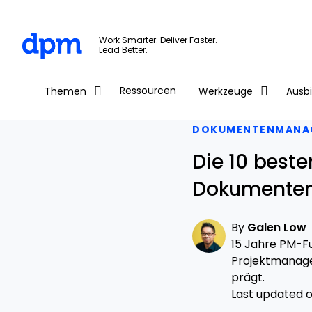
The Digital Project Manager
Work Smarter. Deliver Faster.
Lead Better.
Skip to main content
Ressourcen
Themen
Werkzeuge
Ausb
DOKUMENTENMANA
Die 10 best
Dokumentenk
By
Galen Low
15 Jahre PM-Fü
Projektmanage
prägt.
Last updated on