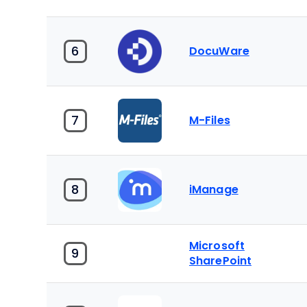
6
DocuWare
7
M-Files
8
iManage
Microsoft
9
SharePoint