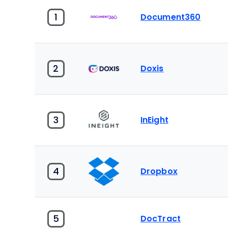
1
Document360
2
Doxis
3
InEight
4
Dropbox
5
DocTract