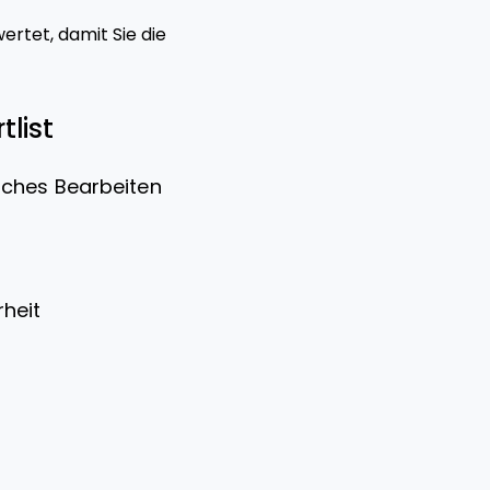
rtet, damit Sie die
list
iches Bearbeiten
t
heit