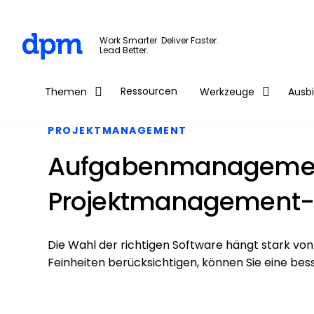
The Digital Project Manager
Work Smarter. Deliver Faster.
Lead Better.
Skip to main content
Ressourcen
Themen
Werkzeuge
Ausb
PROJEKTMANAGEMENT
Aufgabenmanagement
Projektmanagement-
Die Wahl der richtigen Software hängt stark von d
Feinheiten berücksichtigen, können Sie eine bes