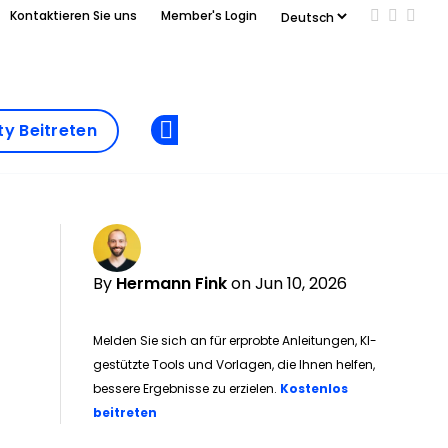
Kontaktieren Sie uns
Member's Login
Add us on
Follow 
Follo
Add as
a
Community
preferred
y Beitreten
Opens new window
Beitreten
source
on
Google
By
Hermann Fink
on Jun 10, 2026
Melden Sie sich an für erprobte Anleitungen, KI-
gestützte Tools und Vorlagen, die Ihnen helfen,
bessere Ergebnisse zu erzielen.
Kostenlos
Opens new window
beitreten