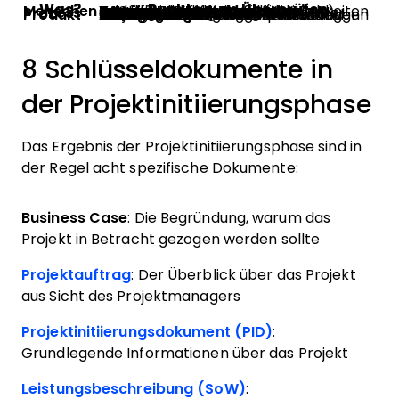
Was?
Punkte zum Überprüfen
Menschen
Intern
Teamstruktur festlegen
Arbeitsweise abstimmen
Vorläufige Ressourcen buchen
Internes Kick-off durchführen
Extern
Beteiligte Stakeholder definieren
RACI für Rollen & Verantwortlichkeiten erstellen und abstimmen
Kundenkickoff durchführen
Prozess
Projektprozess definieren
Tools abstimmen und einrichten
RAID-Log für Risiken erstellen
Leistungsbeschreibung (SoW) oder Projektinitiierungsdokument (PID) erstellen
Produkt
Anforderungen
Vorhandene bekannte Anforderungen sammeln
Projektziele und -vorgaben festlegen
Liefergegenstände überprüfen und festlegen
Lieferübersicht
Oberste Zeitplanung erstellen
Kostenschätzung basierend auf Liefergegenständen, Zeitrahmen & Teamstruktur erstellen
8 Schlüsseldokumente in
der Projektinitiierungsphase
Das Ergebnis der Projektinitiierungsphase sind in
der Regel acht spezifische Dokumente:
Business Case
: Die Begründung, warum das
Projekt in Betracht gezogen werden sollte
Projektauftrag
: Der Überblick über das Projekt
aus Sicht des Projektmanagers
Projektinitiierungsdokument (PID)
:
Grundlegende Informationen über das Projekt
Leistungsbeschreibung
(SoW)
: