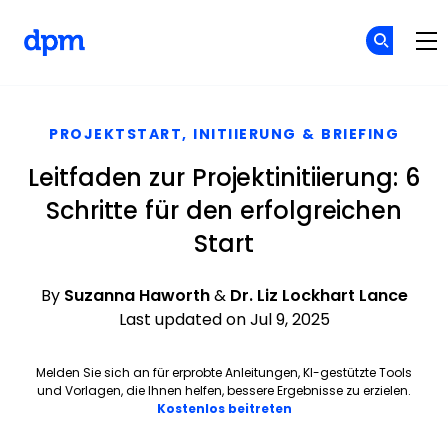
The Digital Project Manager
Skip to main content
PROJEKTSTART, INITIIERUNG & BRIEFING
Leitfaden zur Projektinitiierung: 6
Schritte für den erfolgreichen
Start
By
Suzanna Haworth
&
Dr. Liz Lockhart Lance
Last updated on Jul 9, 2025
Melden Sie sich an für erprobte Anleitungen, KI-gestützte Tools
und Vorlagen, die Ihnen helfen, bessere Ergebnisse zu erzielen.
Opens new window
Kostenlos beitreten