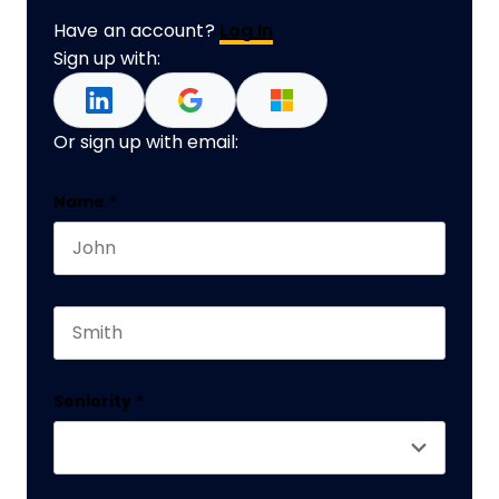
Have an account?
Log In
Sign up with:
Or sign up with email:
Company
Name
*
First name
This field is for validation purposes and should 
Last name
Seniority
*