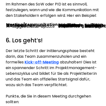
Im Rahmen des SoW oder PID ist es sinnvoll,
festzulegen, wann und wie die Kommunikation mit
den Stakeholdern erfolgen wird. Hier ein Beispiel:
Meeting/Kommunikation
Wer
Wann
Stand-up
Alle internen Personen, die in dieser Projektphase aktiv mitarbeiten
Täglich
Wöchentlicher Statusbericht
Wird an die Projektleitung gesendet, die ihn an das erweiterte Team weiterleitet
Wöchentlich, montags zum Tagesende
Wöchentliche Review
Projektleitung und Kern-Stakeholder
Wöchentlich, freitags 10 Uhr
14-tägiges Status-Update
Erweitertes Team
Alle zwei Wochen, dienstags 10 Uhr
6. Los geht’s!
Der letzte Schritt der Initiierungsphase besteht
darin, das Team zusammenzuholen und ein
formelles
Kick-off-Meeting
abzuhalten! Dies ist
ein spannender Schritt im Projektmanagement-
Lebenszyklus und bildet für Sie als Projektleiter:in
und das Team ein offizielles Startsignal dafür,
wozu sich das Team verpflichtet.
Punkte, die Sie in diesem Meeting durchgehen
sollten: