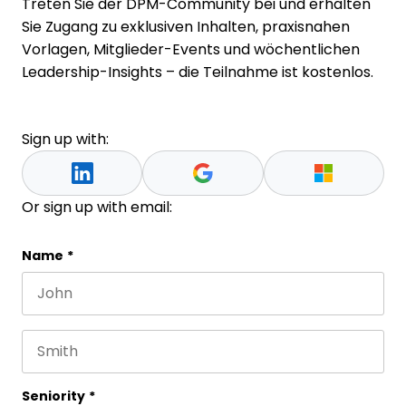
Treten Sie der DPM-Community bei und erhalten
Sie Zugang zu exklusiven Inhalten, praxisnahen
Vorlagen, Mitglieder-Events und wöchentlichen
Leadership-Insights – die Teilnahme ist kostenlos.
Sign up with:
Or sign up with email:
Phone
Name
*
First name
This field is for validation purposes and should be 
Last name
Seniority
*