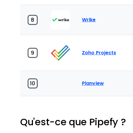
8
Wrike
9
Zoho Projects
10
Planview
Qu'est-ce que Pipefy ?