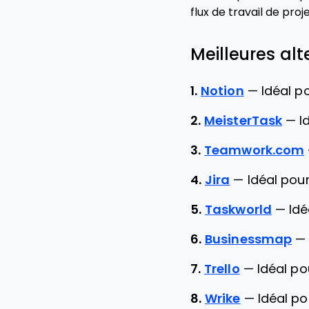
flux de travail de pr
Meilleures alt
1.
Notion
—
Idéal p
2.
MeisterTask
—
I
3.
Teamwork.com
4.
Jira
—
Idéal pou
5.
Taskworld
—
Idé
6.
Businessmap
7.
Trello
—
Idéal po
8.
Wrike
—
Idéal po