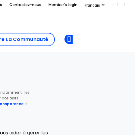
us
Contactez-nous
Member's Login
Add us on
Follow 
Follo
Add as
a
Rejoindre La
preferred
dre La Communauté
Opens new window
Communau
source
on
Google
6
pendamment ; les
nos tests.
transparence
et
vous aider à gérer les