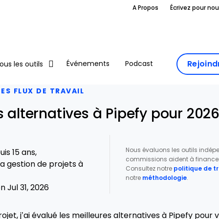
A Propos
Écrivez pour no
Rejoin
Événements
Podcast
ous les outils
S FLUX DE TRAVAIL
s alternatives à Pipefy pour 202
Nous évaluons les outils indé
is 15 ans,
commissions aident à financer 
a gestion de projets à
Consultez notre
politique de 
notre
méthodologie
.
 Jul 31, 2026
ojet, j’ai évalué les meilleures alternatives à Pipefy pour 