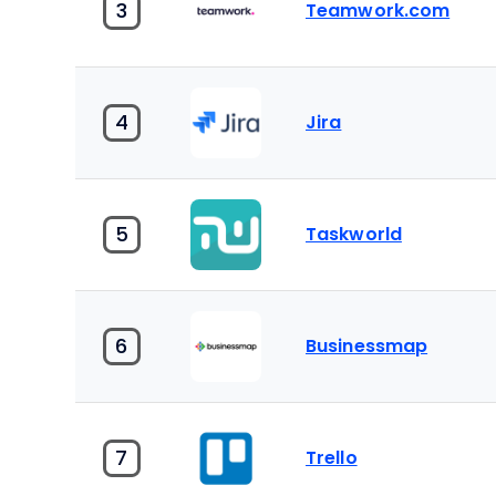
3
Teamwork.com
4
Jira
5
Taskworld
6
Businessmap
7
Trello