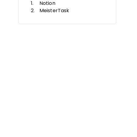
Notion
MeisterTask
Teamwork.com
Jira
Taskworld
Businessmap
Trello
Wrike
Zoho Projects
Planview
Autres alternatives à Pipefy
Autres avis connexes
Critères de sélection
Pourquoi chercher une
alternative à Pipefy ?
Fonctionnalités