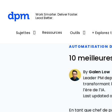
The Digital Project Manager
Work Smarter. Deliver Faster.
Lead Better.
Skip to main content
Ressources
Sujettes
Outils
+ Explorez t
AUTOMATISATION DE
10 meilleure
By
Galen Low
Leader PM depu
transformant l
l’ère de l’IA.
Last updated on
En tant que chef de pr