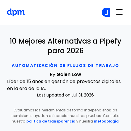
The Digital Project Manager
Ún
Ún
Skip to main content
10 Mejores Alternativas a Pipefy
para 2026
AUTOMATIZACIÓN DE FLUJOS DE TRABAJO
By
Galen Low
Líder de 15 años en gestión de proyectos digitales
en la era de la IA.
Last updated on Jul 31, 2026
Evaluamos las herramientas de forma independiente; las
comisiones ayudan a financiar nuestras pruebas. Consulta
nuestra
política de transparencia
y nuestra
metodología
.