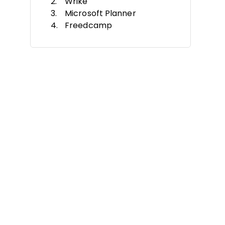
Wrike
Microsoft Planner
Freedcamp
Backlog
Businessmap
ClickUp
Asana
Aha! Develop
Jira
Weitere KI-Agile
Projektmanagement-Tools
Ähnliche Tests
Auswahlkriterien
So triffst du die richtige Wahl
Was sind KI-agile
Projektmanagement-Tools?
Funktionen
Vorteile
Kosten und Preise