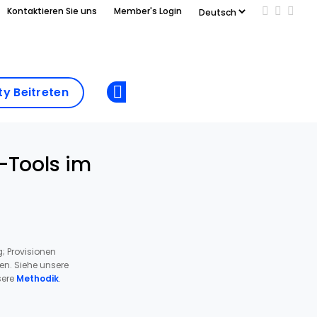
Kontaktieren Sie uns
Member's Login
Add us on
Follow 
Follo
Add as
a
Community
preferred
y Beitreten
Opens new window
Beitreten
source
on
Google
-Tools im
; Provisionen
ren. Siehe unsere
ere
Methodik
.