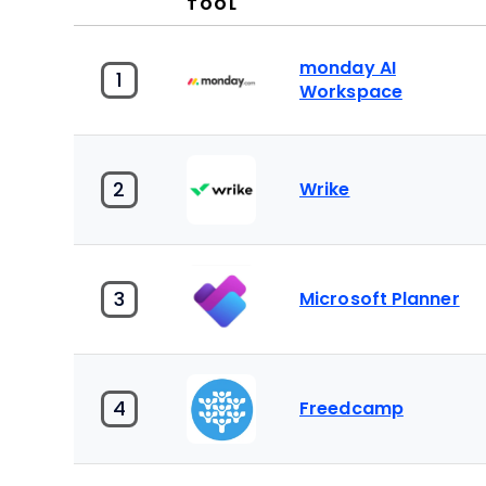
TOOL
monday AI
1
Workspace
2
Wrike
3
Microsoft Planner
4
Freedcamp