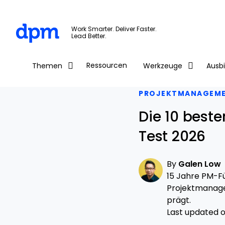
The Digital Project Manager
Work Smarter. Deliver Faster.
Lead Better.
Skip to main content
Ressourcen
Themen
Werkzeuge
Ausb
PROJEKTMANAGEM
Die 10 best
Test 2026
By
Galen Low
15 Jahre PM-Fü
Projektmanage
prägt.
Last updated on