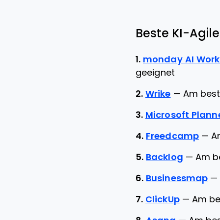
Beste KI-Agi
1.
monday AI Wor
geeignet
2.
Wrike
—
Am best
3.
Microsoft Plann
4.
Freedcamp
—
A
5.
Backlog
—
Am be
6.
Businessmap
7.
ClickUp
—
Am be