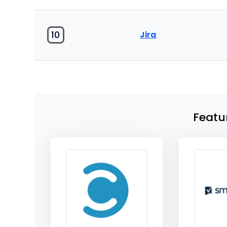
10
Jira
Featu