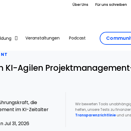
Über Uns
Für uns schreiben
Communit
Veranstaltungen
Podcast
ildung
ENT
en KI-Agilen Projektmanagement
hrungskraft, die
Wir bewerten Tools unabhängig
ment im KI-Zeitalter
helfen, unsere Tests zu finanzie
Transparenzrichtlinie
und uns
 Jul 31, 2026