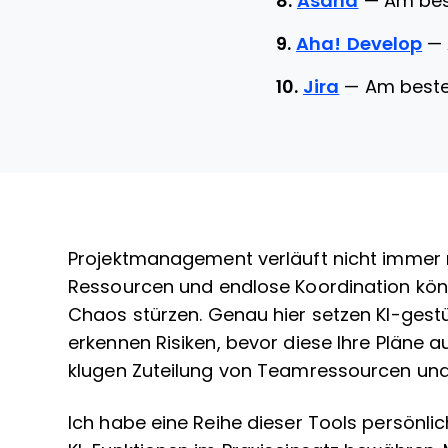
8.
Asana
—
Am bes
9.
Aha! Develop
—
10.
Jira
—
Am besten
Projektmanagement verläuft nicht immer r
Ressourcen und endlose Koordination könn
Chaos stürzen. Genau hier setzen KI-gest
erkennen Risiken, bevor diese Ihre Pläne a
klugen Zuteilung von Teamressourcen un
Ich habe eine Reihe dieser Tools persönlic