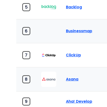
5
Backlog
6
Businessmap
7
ClickUp
8
Asana
9
Aha! Develop