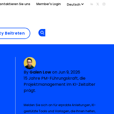
ontaktieren Sie uns
Member's Login
Add us on Li
Follow us
Follo
Add as
Finden
a
preferred
Sie Ihr
y Beitreten
Opens new window
source
Tool
on
Google
By
Galen Low
on Jun 9, 2026
15 Jahre PM-Führungskraft, die
Projektmanagement im KI-Zeitalter
prägt.
Melden Sie sich an für erprobte Anleitungen, KI-
gestützte Tools und Vorlagen, die Ihnen helfen,