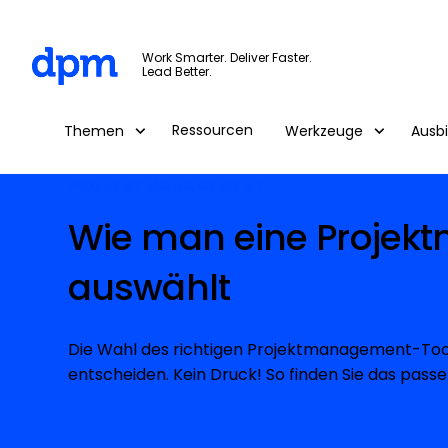
The Digital Project Manager
Work Smarter. Deliver Faster.
Lead Better.
Skip to main content
Ressourcen
Themen
Werkzeuge
Ausb
PROJEKTMANAGEMENT
Wie man eine Projek
auswählt
Die Wahl des richtigen Projektmanagement-Tools
entscheiden. Kein Druck! So finden Sie das passe