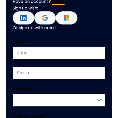
Have an account?
Log In
Sign up with:
Or sign up with email:
X/Twitter
Name
*
First name
This field is for validation purposes and should 
Last name
Seniority
*
Business email
*