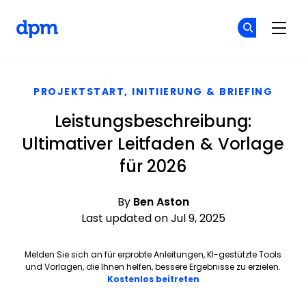
The Digital Project Manager
Co
Co
Skip to main content
PROJEKTSTART, INITIIERUNG & BRIEFING
Leistungsbeschreibung:
Ultimativer Leitfaden & Vorlage
für 2026
By
Ben Aston
Last updated on Jul 9, 2025
Melden Sie sich an für erprobte Anleitungen, KI-gestützte Tools
und Vorlagen, die Ihnen helfen, bessere Ergebnisse zu erzielen.
Opens new window
Kostenlos beitreten