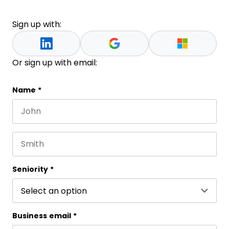
Sign up with:
Or sign up with email:
Email
Name
*
First name
This field is for validation purposes and should be 
Last name
Seniority
*
Business email
*