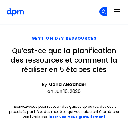
The Digital Project Manager
Re
Re
Skip to main content
GESTION DES RESSOURCES
Qu’est-ce que la planification
des ressources et comment la
réaliser en 5 étapes clés
By
Moira Alexander
on Jun 10, 2026
Inscrivez-vous pour recevoir des guides éprouvés, des outils
propulsés par l’IA et des modèles qui vous aideront à améliorer
Opens new 
vos livraisons.
Inscrivez-vous gratuitement