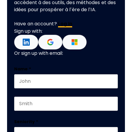
accèdent à des outils, des méthodes et des
idées pour prospérer à l’ère de l’IA.
Have an account?
Log In
Sign up with:
Or sign up with email:
URL
Name
*
First name
This field is for validation purposes and should 
Last name
Seniority
*