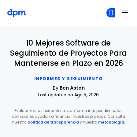
The Digital Project Manager
Ún
Ún
Skip to main content
10 Mejores Software de
Seguimiento de Proyectos Para
Mantenerse en Plazo en 2026
INFORMES Y SEGUIMIENTO
By
Ben Aston
Last updated on Ago 5, 2026
Evaluamos las herramientas de forma independiente; las
comisiones ayudan a financiar nuestras pruebas. Consulta
nuestra
política de transparencia
y nuestra
metodología
.