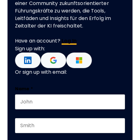
einer Community zukunftsorientierter
Führungskräfte zu werden, die Tools,
Leitfäden und Insights für den Erfolg im
Zeitalter der KI freischaltet.
Have an account?
Log In
Sign up with:
Or sign up with email:
Phone
Name
*
First name
This field is for validation purposes and should 
Last name