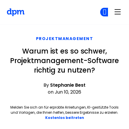
The Digital Project Manager
Co
Co
Skip to main content
PROJEKTMANAGEMENT
Warum ist es so schwer,
Projektmanagement-Software
richtig zu nutzen?
By
Stephanie Best
on Jun 10, 2026
Melden Sie sich an für erprobte Anleitungen, KI-gestützte Tools
und Vorlagen, die Ihnen helfen, bessere Ergebnisse zu erzielen.
Opens new window
Kostenlos beitreten