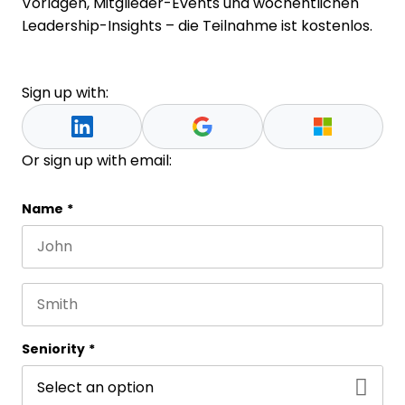
Vorlagen, Mitglieder-Events und wöchentlichen
Leadership-Insights – die Teilnahme ist kostenlos.
Sign up with:
Or sign up with email:
Name
Name
*
First name
This field is for validation purposes and should be 
Last name
Seniority
*