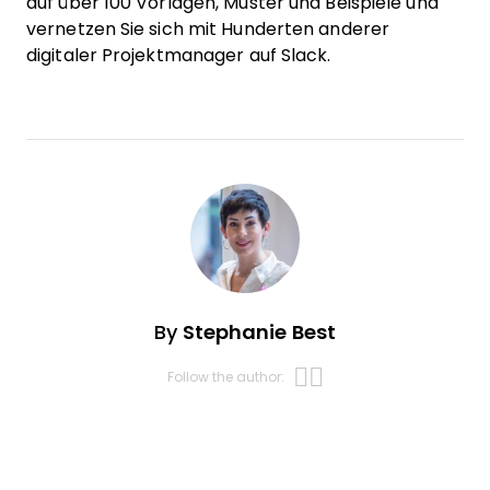
auf über 100 Vorlagen, Muster und Beispiele und
vernetzen Sie sich mit Hunderten anderer
digitaler Projektmanager auf Slack.
By
Stephanie Best
Opens new w
Opens new 
Follow the author: