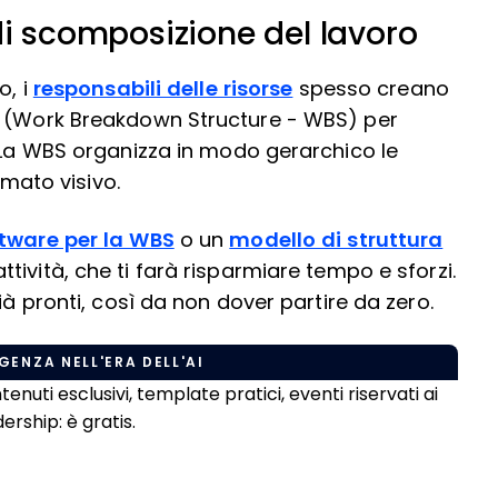
di scomposizione del lavoro
o, i
responsabili delle risorse
spesso creano
o (Work Breakdown Structure - WBS) per
. La WBS organizza in modo gerarchico le
rmato visivo.
tware per la WBS
o un
modello di struttura
tività, che ti farà risparmiare tempo e sforzi.
ià pronti, così da non dover partire da zero.
GENZA NELL'ERA DELL'AI
uti esclusivi, template pratici, eventi riservati ai
rship: è gratis.