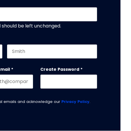
nd should be left unchanged.
Last name
email
*
Create Password
*
nal emails and acknowledge our
Privacy Policy
.