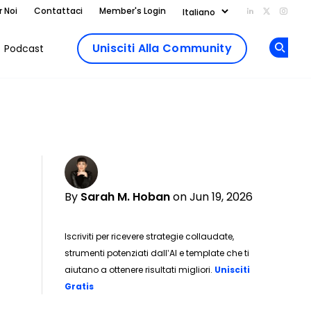
r Noi
Contattaci
Member's Login
Add us on Li
Follow us
Follo
Unisciti Alla Community
Podcast
Op
By
Sarah M. Hoban
on Jun 19, 2026
Iscriviti per ricevere strategie collaudate,
strumenti potenziati dall’AI e template che ti
aiutano a ottenere risultati migliori.
Unisciti
Opens new window
Gratis