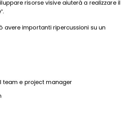
luppare risorse visive aiuterà a realizzare il
”.
uò avere importanti ripercussioni su un
el team e project manager
m