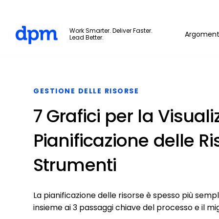
The Digital Project Manager
Work Smarter. Deliver Faster.
Argoment
Lead Better.
Skip to main content
GESTIONE DELLE RISORSE
7 Grafici per la Visual
Pianificazione delle Ris
Strumenti
La pianificazione delle risorse è spesso più sem
insieme ai 3 passaggi chiave del processo e il mi