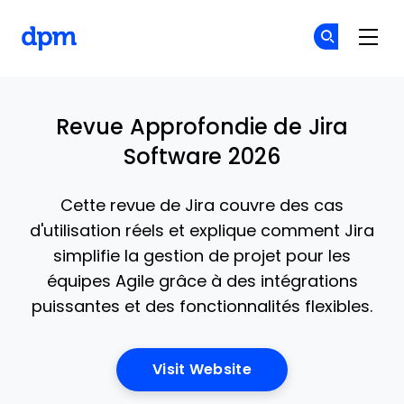
The Digital Project Manager
Re
Re
Skip to main content
Revue Approfondie de Jira
Software 2026
Cette revue de Jira couvre des cas
d'utilisation réels et explique comment Jira
simplifie la gestion de projet pour les
équipes Agile grâce à des intégrations
puissantes et des fonctionnalités flexibles.
Opens New Window
Visit Website