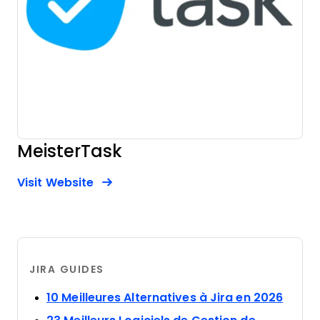
MeisterTask
Opens new window
Opens New Window
Visit Website
JIRA GUIDES
Opens
10 Meilleures Alternatives à Jira en 2026