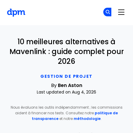
The Digital Project Manager
Re
Re
Skip to main content
10 meilleures alternatives à
Mavenlink : guide complet pour
2026
GESTION DE PROJET
By
Ben Aston
Last updated on Aug 4, 2026
Nous évaluons les outils indépendamment ; les commissions
aident à financer nos tests. Consultez notre
politique de
transparence
et notre
méthodologie
.