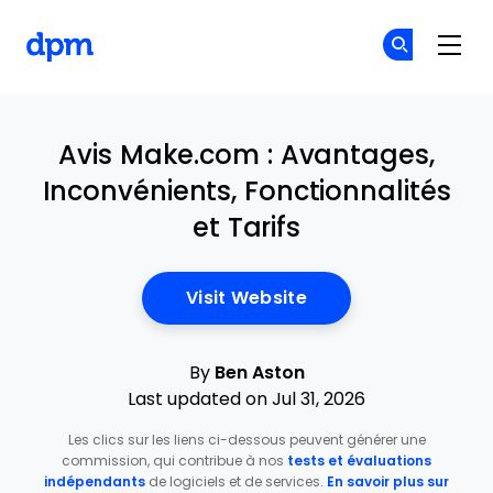
The Digital Project Manager
Re
Re
Skip to main content
Avis Make.com : Avantages,
Inconvénients, Fonctionnalités
et Tarifs
Opens New Window
Visit Website
By
Ben Aston
Last updated on Jul 31, 2026
Les clics sur les liens ci-dessous peuvent générer une
commission, qui contribue à nos
tests et évaluations
indépendants
de logiciels et de services.
En savoir plus sur