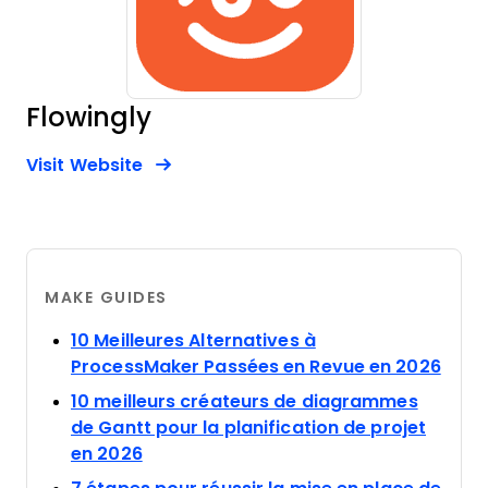
Flowingly
Opens new window
Opens New Window
Visit Website
MAKE GUIDES
10 Meilleures Alternatives à
Open
ProcessMaker Passées en Revue en 2026
10 meilleurs créateurs de diagrammes
de Gantt pour la planification de projet
Opens new window
en 2026