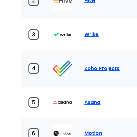
2
Hive
3
Wrike
4
Zoho Projects
5
Asana
6
Motion