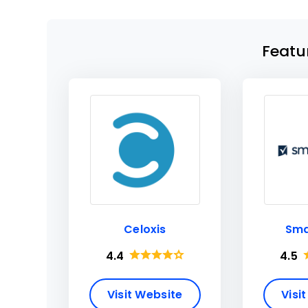
Featu
Celoxis
Sma
4.4
4.5
Visit Website
Visi