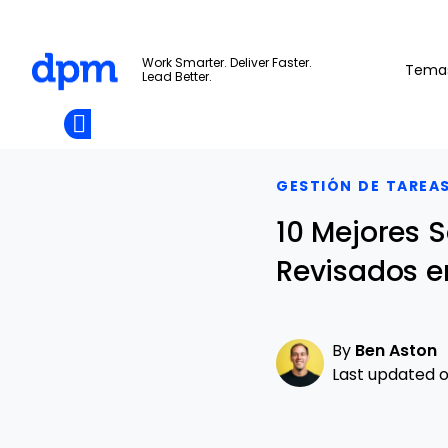
The Digital Project Manager
Work Smarter. Deliver Faster.
Tema
Lead Better.
Add as
a
Únete A La
preferred
Skip to main content
Opens new window
Comunidad
source
on
Google
GESTIÓN DE TAREA
10 Mejores 
Revisados e
By
Ben Aston
Last updated on