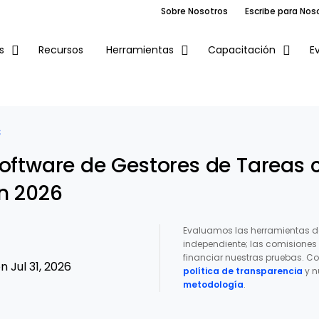
Sobre Nosotros
Escribe para Nos
Recursos
E
s
Herramientas
Capacitación
S
Software de Gestores de Tareas 
n 2026
Evaluamos las herramientas d
independiente; las comisione
financiar nuestras pruebas. Co
 Jul 31, 2026
política de transparencia
y n
metodología
.