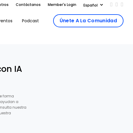
otros
Contáctanos
Member's Login
Add us on
Follow 
Follo
Únete A La Comunidad
ventos
Podcast
con IA
e forma
s ayudan a
nsulta nuestra
uestra