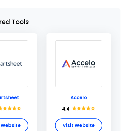
red Tools
rtsheet
Accelo
4.4
t Website
Visit Website