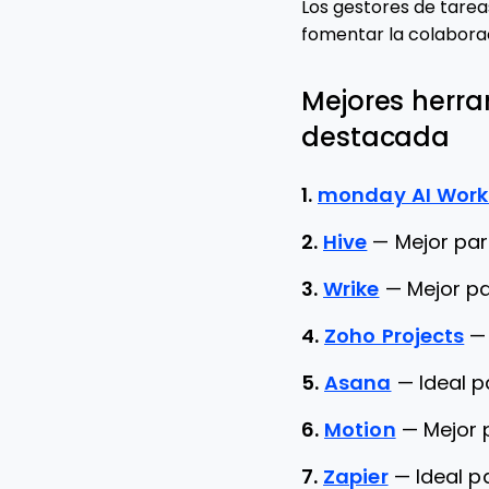
Los gestores de tarea
fomentar la colabora
Mejores herra
destacada
1.
monday AI Wor
2.
Hive
—
Mejor par
3.
Wrike
—
Mejor pa
4.
Zoho Projects
5.
Asana
—
Ideal p
6.
Motion
—
Mejor
7.
Zapier
—
Ideal p