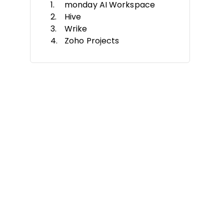
monday AI Workspace
Hive
Wrike
Zoho Projects
Asana
Motion
Zapier
Trevor AI
Taskaid
EchoPal
Otros Herramientas
Criterios de Selección
Cómo Elegir
Tendencias
¿Qué es un Software Gestor de
Tareas con IA?
Funciones
Beneficios
Costos y Precios