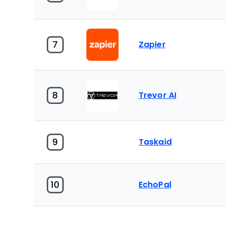
7
Zapier
8
Trevor AI
9
Taskaid
10
EchoPal